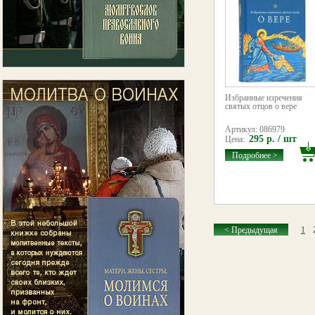
Избранные изречения
святых отцов о вере
Артикул: 086979
295 р. / шт
Цена:
Подробнее >
< Предыдущая
1