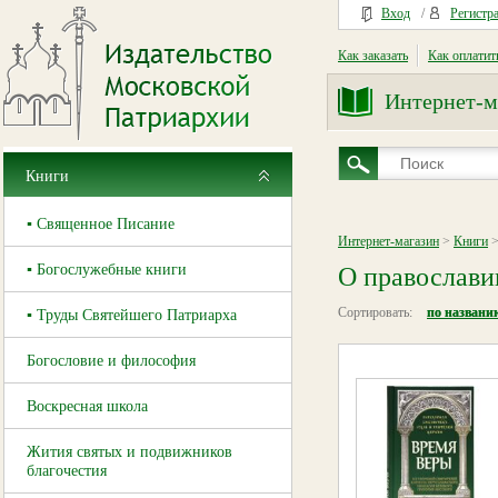
Вход
/
Регистр
Как заказать
Как оплатит
Интернет-м
Книги
▪ Священное Писание
Интернет-магазин
>
Книги
>
▪ Богослужебные книги
О православи
Сортировать:
по названи
▪ Труды Святейшего Патриарха
Богословие и философия
Воскресная школа
Жития святых и подвижников
благочестия