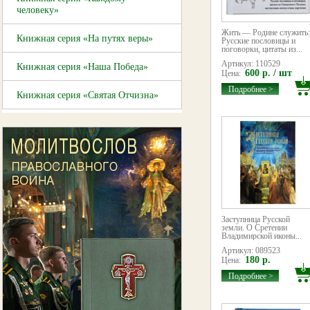
человеку»
Жить — Родине служить:
Книжная серия «На путях веры»
Русские пословицы и
поговорки, цитаты из...
Артикул: 110529
Книжная серия «Наша Победа»
600 р. / шт
Цена:
Подробнее >
Книжная серия «Святая Отчизна»
Заступница Русской
земли. О Сретении
Владимирской иконы...
Артикул: 089523
180 р.
Цена:
Подробнее >