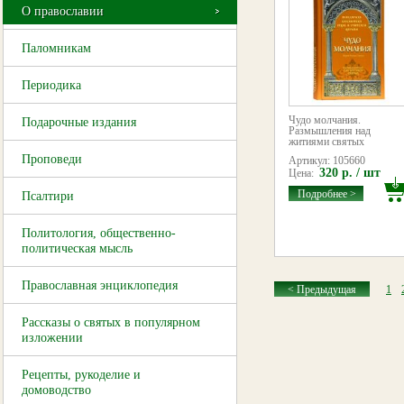
О православии
Паломникам
Периодика
Чудо молчания.
Подарочные издания
Размышления над
житиями святых
Проповеди
Артикул: 105660
320 р. / шт
Цена:
Подробнее >
Псалтири
Политология, общественно-
политическая мысль
Православная энциклопедия
< Предыдущая
1
Рассказы о святых в популярном
изложении
Рецепты, рукоделие и
домоводство