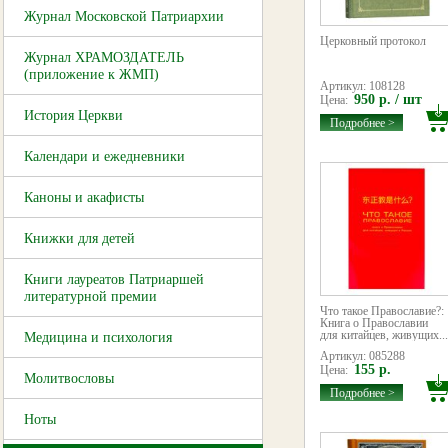
Журнал Московской Патриархии
Церковный протокол
Журнал ХРАМОЗДАТЕЛЬ
(приложение к ЖМП)
Артикул: 108128
950 р. / шт
Цена:
История Церкви
Подробнее >
Календари и ежедневники
Каноны и акафисты
Книжки для детей
Книги лауреатов Патриаршей
литературной премии
Что такое Православие?:
Книга о Православии
для китайцев, живущих...
Медицина и психология
Артикул: 085288
155 р.
Цена:
Молитвословы
Подробнее >
Ноты