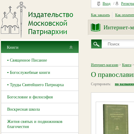
Вход
/
Регистр
Как заказать
Как оплатит
Интернет-м
Книги
▪ Священное Писание
Интернет-магазин
>
Книги
>
▪ Богослужебные книги
О православи
Сортировать:
по названи
▪ Труды Святейшего Патриарха
Богословие и философия
Воскресная школа
Жития святых и подвижников
благочестия