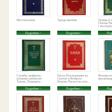
Шестопсалмие
Триодь цветная
Троица (С
Святыя Пя
с последов
Подробнее >
Подробнее >
Под
Службы, акафисты,
Пасха (Последование во
Месяцесло
молитвы святителю
Святую и Великую
проскомиди
Тихону, Патриарху...
Неделю Пасхи и во всю...
Подробнее >
Подробнее >
Под