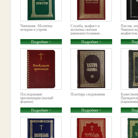
Чиновник: Молитвы
Служба, акафист и
Пассия, ил
вечерни и утрени
молитвы святым
Чинопосле
равноапостольным...
акафистом.
Подробнее >
Подробнее >
Под
Последование
Псалтирь следованная
Божествен
проскомидии (малый
Преждеос
формат)
(карманны
Подробнее >
Подробнее >
Под