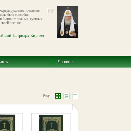
чередь духовное трезвение.
жны быть способны
ти бытия от ложных, суетных
 своей внешней
ейший Патриарх Кирилл
такты
Часовни
Вид: