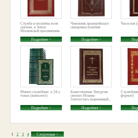
Служба и молитвы всем
Чиновник архиерейскаго
Часослов (
святым, в Земле
священнослужения
Московской просиявшим
Подробнее >
Подробнее >
Под
Минеи служебные: в 24-х
Божественная Литургия
Служебник
томах (комплект)
святаго Иоанна
формат)
Златоустаго (карманный...
Подробнее >
Подробнее >
Под
1
2
3
4
Следующая >