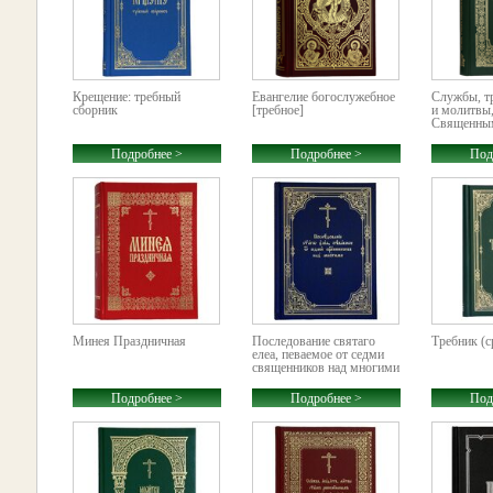
Крещение: требный
Евангелие богослужебное
Службы, тр
сборник
[требное]
и молитвы
Священным
Подробнее >
Подробнее >
Под
Минея Праздничная
Последование святаго
Требник (с
елеа, певаемое от седми
священников над многими
Подробнее >
Подробнее >
Под