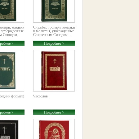
опари, кондаки
Службы, тропари, кондаки
, утвержденные
и молитвы, утвержденные
 Синодом...
Священным Синодом...
робнее >
Подробнее >
редний формат)
Часослов
робнее >
Подробнее >