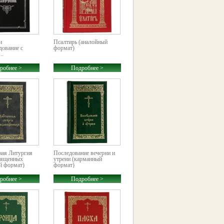
и
Псалтирь (аналойный
дование с
формат)
..
робнее >
Подробнее >
ная Литургия
Последование вечерни и
вященных
утрени (карманный
й формат)
формат)
робнее >
Подробнее >