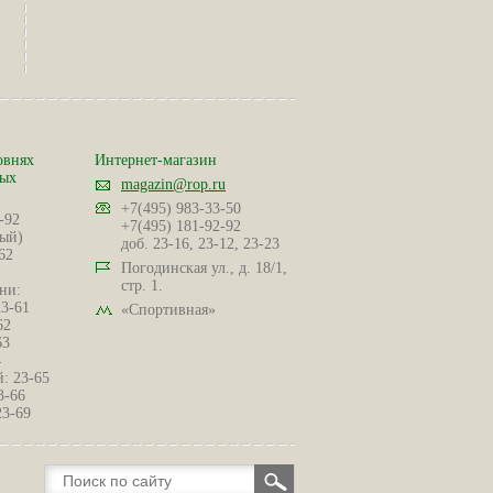
овнях
Интернет-магазин
ных
magazin@rop.ru
+7(495) 983-33-50
-92
+7(495) 181-92-92
ый)
доб. 23-16, 23-12, 23-23
62
Погодинская ул., д. 18/1,
стр. 1.
ни:
23-61
«Спортивная»
62
63
4
: 23-65
3-66
23-69