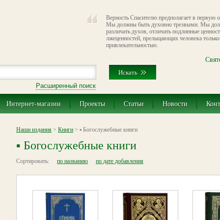
Верность Спасителю предполагает в первую о
Мы должны быть духовно трезвыми. Мы дол
различать духов, отличать подлинные ценнос
лжеценностей, прельщающих человека только
привлекательностью.
Свят
Расширенный поиск
Интернет-магазин
Проекты
Статьи
Новости
Кон
Наши издания
>
Книги
> ▪ Богослужебные книги
▪ Богослужебные книги
Сортировать:
по названию
по дате добавления