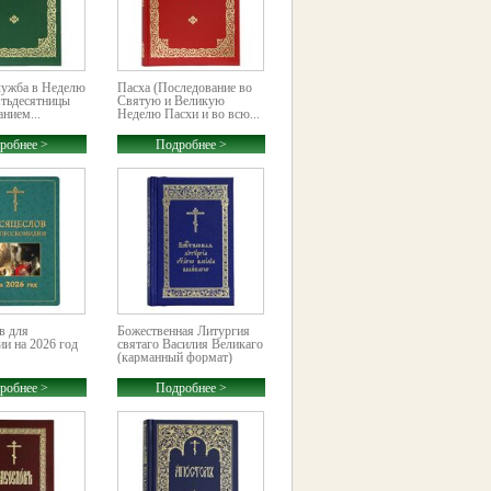
лужба в Неделю
Пасха (Последование во
тьдесятницы
Святую и Великую
анием...
Неделю Пасхи и во всю...
робнее >
Подробнее >
в для
Божественная Литургия
и на 2026 год
святаго Василия Великаго
(карманный формат)
робнее >
Подробнее >