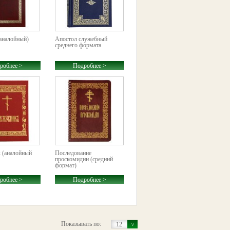
аналойный)
Апостол служебный
среднего формата
робнее >
Подробнее >
 (аналойный
Последование
проскомидии (средний
формат)
робнее >
Подробнее >
Показывать по:
12