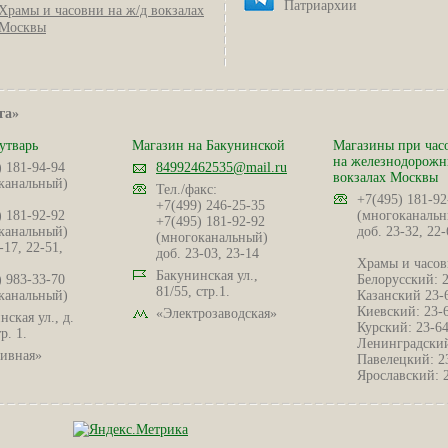
Патриархии
Храмы и часовни на ж/д вокзалах
Москвы
га»
утварь
Магазин на Бакунинской
Магазины при час
на железнодорож
) 181-94-94
84992462535@mail.ru
вокзалах Москвы
канальный)
Тел./факс:
+7(495) 181-92
+7(499) 246-25-35
) 181-92-92
(многоканальн
+7(495) 181-92-92
канальный)
доб. 23-32, 22-
(многоканальный)
-17, 22-51,
доб. 23-03, 23-14
Храмы и часов
Бакунинская ул.,
) 983-33-70
Белорусский: 
81/55, стр.1.
канальный)
Казанский 23-
Киевский: 23-
«Электрозаводская»
ская ул., д.
Курский: 23-6
р. 1.
Ленинградский
ивная»
Павелецкий: 2
Ярославский: 