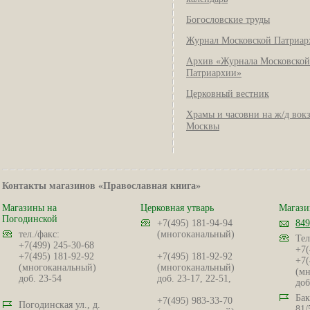
Богословские труды
Журнал Московской Патриар
Архив «Журнала Московской
Патриархии»
Церковный вестник
Храмы и часовни на ж/д вок
Москвы
Контакты магазинов «Православная книга»
Магазины на
Церковная утварь
Магази
Погодинской
+7(495) 181-94-94
849
тел./факс:
(многоканальный)
Тел
+7(499) 245-30-68
+7(
+7(495) 181-92-92
+7(495) 181-92-92
+7(
(многоканальный)
(многоканальный)
(мн
доб. 23-54
доб. 23-17, 22-51,
доб
Бак
+7(495) 983-33-70
Погодинская ул., д.
81/