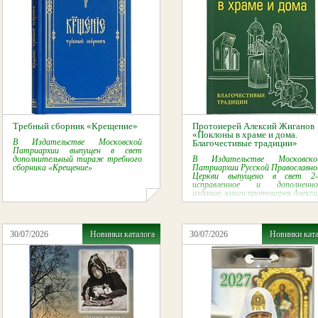
Требный сборник «Крещение»
Протоиерей Алексий Жиганов
«Поклоны в храме и дома.
В Издательстве Московской
Благочестивые традиции»
Патриархии выпущен в свет
дополнительный тираж требного
В Издательстве Московско
сборника «Крещение»
Патриархии Русской Православно
Церкви выпущено в свет 2-
исправленное и дополненно
издание, книги протоиерея Алекси
Жиганова «Поклоны в храме 
дома: Благочестивые традиции».
30/07/2026
Новинки каталога
30/07/2026
Новинки кат