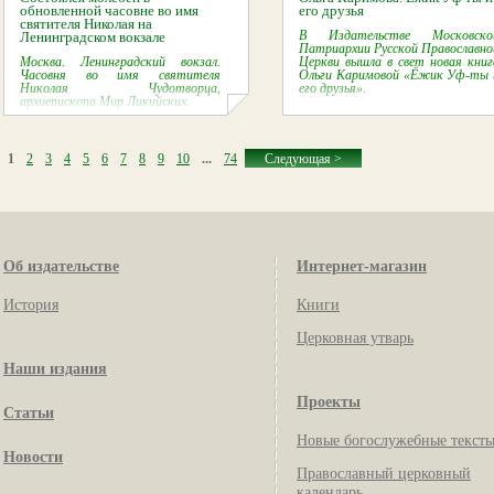
обновленной часовне во имя
его друзья
святителя Николая на
В Издательстве Московско
Ленинградском вокзале
Патриархии Русской Православно
Москва. Ленинградский вокзал.
Церкви вышла в свет новая книг
Часовня во имя святителя
Ольги Каримовой «Ёжик Уф-ты 
Николая Чудотворца,
его друзья».
архиепископа Мир Ликийских.
1
2
3
4
5
6
7
8
9
10
...
74
Следующая >
Об издательстве
Интернет-магазин
История
Книги
Церковная утварь
Наши издания
Проекты
Статьи
Новые богослужебные текст
Новости
Православный церковный
календарь