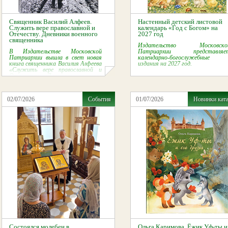
Священник Василий Алфеев.
Настенный детский листовой
Служить вере православной и
календарь «Год с Богом» на
Отечеству. Дневники военного
2027 год
священника
Издательство Московско
В Издательстве Московской
Патриархии представляе
Патриархии вышла в свет новая
календарно-богослужебные
книга священника Василия Алфеева
издания на 2027 год.
«Служить вере православной и
Отечеству. Дневники военного
священника».
02/07/2026
События
01/07/2026
Новинки кат
Состоялся молебен в
Ольга Каримова. Ёжик Уф-ты и