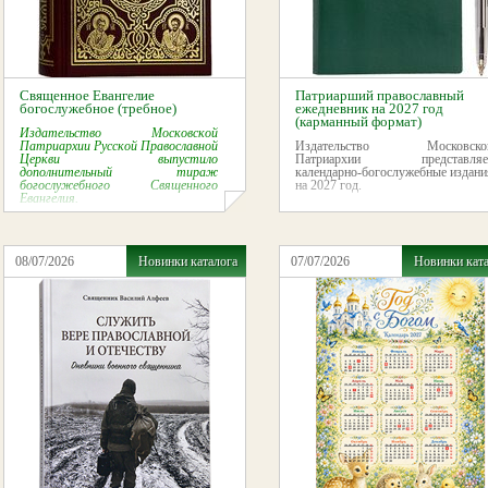
Священное Евангелие
Патриарший православный
богослужебное (требное)
ежедневник на 2027 год
(карманный формат)
Издательство Московской
Патриархии Русской Православной
Издательство Московско
Церкви выпустило
Патриархии представляе
дополнительный тираж
календарно-богослужебные издани
богослужебного Священного
на 2027 год.
Евангелия.
08/07/2026
Новинки каталога
07/07/2026
Новинки кат