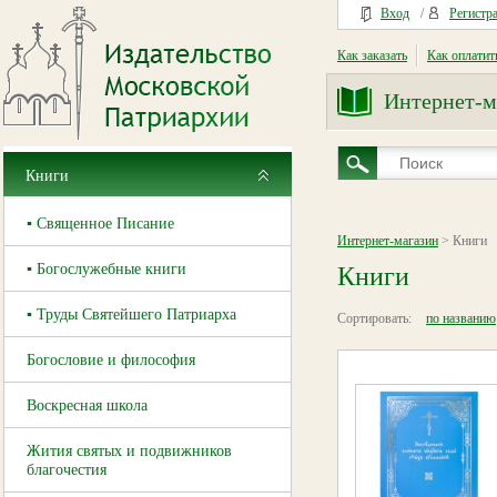
Вход
/
Регистр
Как заказать
Как оплатит
Интернет-м
Книги
▪ Священное Писание
Интернет-магазин
> Книги
▪ Богослужебные книги
Книги
▪ Труды Святейшего Патриарха
Сортировать:
по названию
Богословие и философия
Воскресная школа
Жития святых и подвижников
благочестия