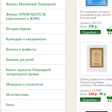
Журнал Московской Патриархии
Последование великаго
Журнал ХРАМОЗДАТЕЛЬ
освящения воды святых
Богоявлений
(приложение к ЖМП)
Артикул: 082152
250 р.
Цена:
История Церкви
Подробнее >
Календари и ежедневники
Каноны и акафисты
Книжки для детей
Книги лауреатов Патриаршей
литературной премии
Обиход церковного пени
Чинопоследования
Медицина и психология
Требника: Молебен общ
Артикул: 055908
120 р.
60 р.
Цена:
Молитвословы
Подробнее >
Ноты