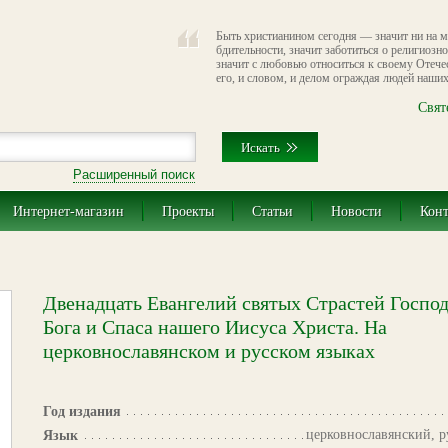
Быть христианином сегодня — значит ни на м
бдительности, значит заботиться о религиозн
значит с любовью относиться к своему Отечес
его, и словом, и делом ограждая людей наших
Свят
Расширенный поиск
Интернет-магазин
Проекты
Статьи
Новости
Кон
Двенадцать Евангелий святых Страстей Госпо
Бога и Спаса нашего Иисуса Христа. На
церковнославянском и русском языках
Год издания
церковнославянский, р
Язык