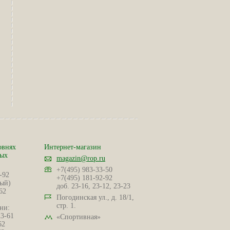
овнях
Интернет-магазин
ных
magazin@rop.ru
+7(495) 983-33-50
-92
+7(495) 181-92-92
ый)
доб. 23-16, 23-12, 23-23
62
Погодинская ул., д. 18/1,
стр. 1.
ни:
23-61
«Спортивная»
62