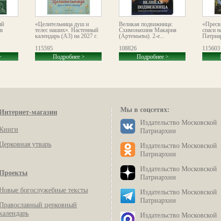
ий
«Целительница душ и
Великая подвижница:
«Пресв
в
телес наших». Настенный
Схимонахиня Макария
спаси н
календарь (А3) на 2027 г.
(Артемьева). 2-е...
Патриа
115595
108826
115603
>
Подробнее >
Подробнее >
Мы в соцсетях:
Интернет-магазин
Издательство Московской
Книги
Патриархии
Церковная утварь
Издательство Московской
Патриархии
Издательство Московской
Проекты
Патриархии
Новые богослужебные тексты
Издательство Московской
Патриархии
Православный церковный
календарь
Издательство Московской