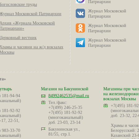
Патриархии
Богословские труды
Журнал Московской
Журнал Московской Патриархии
Патриархии
Архив «Журнала Московской
Журнал Московской
Патриархии»
Патриархии
Церковный вестник
Журнал Московской
Патриархии
Храмы и часовни на ж/д вокзалах
Москвы
га»
утварь
Магазин на Бакунинской
Магазины при час
на железнодорож
) 181-94-94
84992462535@mail.ru
вокзалах Москвы
канальный)
Тел./факс:
+7(495) 181-92
+7(499) 246-25-35
) 181-92-92
(многоканальн
+7(495) 181-92-92
канальный)
доб. 23-32, 22-
(многоканальный)
-17, 22-51,
доб. 23-03, 23-14
Храмы и часов
Бакунинская ул.,
) 983-33-70
Белорусский: 
81/55, стр.1.
канальный)
Казанский 23-