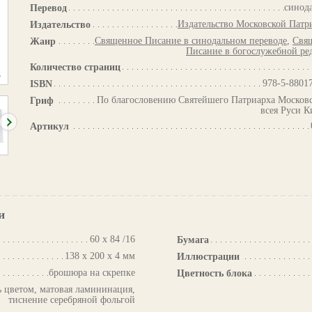
синод
Перевод
Издательство Московской Патр
Издательство
Священное Писание в синодальном переводе
,
Свя
Жанр
Писание в богослужебной ре
Количество страниц
978-5-8801
ISBN
По благословению Святейшего Патриарха Московс
Гриф
всея Руси К
Артикул
и
60 х 84 /16
Бумага
138 х 200 х 4 мм
Иллюстрации
брошюра на скрепке
Цветность блока
ь цветом, матовая ламининация,
тиснение серебряной фольгой