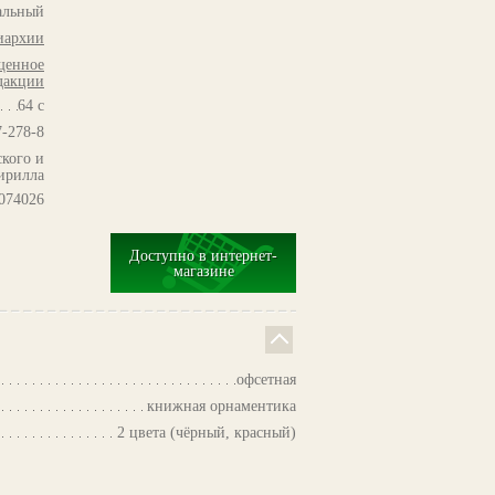
альный
иархии
щенное
дакции
64 с
7-278-8
кого и
ирилла
074026
Доступно в интернет-
магазине
офсетная
книжная орнаментика
2 цвета (чёрный, красный)