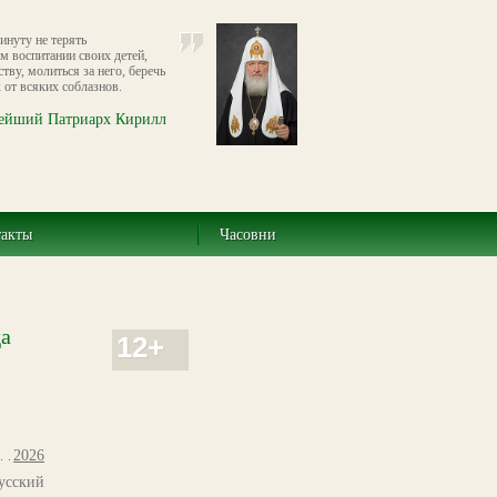
инуту не терять
ом воспитании своих детей,
тву, молиться за него, беречь
 от всяких соблазнов.
ейший Патриарх Кирилл
такты
Часовни
да
12+
2026
усский