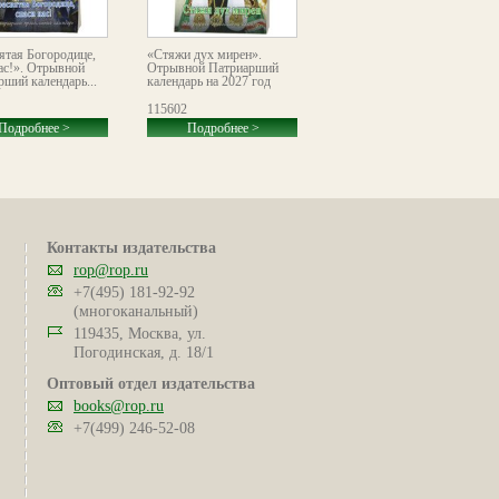
ятая Богородице,
«Стяжи дух мирен».
Календарь с тропарями и
ас!». Отрывной
Отрывной Патриарший
кондаками. Православный
рший календарь...
календарь на 2027 год
церковный календарь
на 2027 год с тропарями и
кондаками
115602
115589
Подробнее >
Подробнее >
Подробнее >
Контакты издательства
rop@rop.ru
+7(495) 181-92-92
(многоканальный)
119435, Москва, ул.
Погодинская, д. 18/1
Оптовый отдел издательства
books@rop.ru
+7(499) 246-52-08