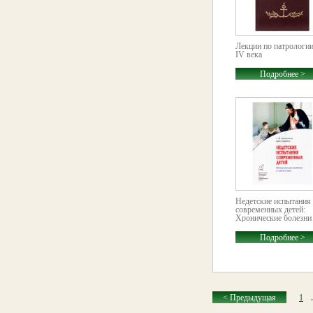
Лекции по патрологии
IV века
Подробнее >
Недетские испытания
современных детей:
Хронические болезни 
Подробнее >
< Предыдущая
1
.