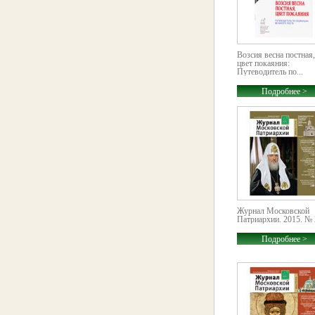
Возсия весна постная,
цвет покаяния:
Путеводитель по...
Подробнее >
Журнал Московской
Патриархии. 2015. № 
Подробнее >