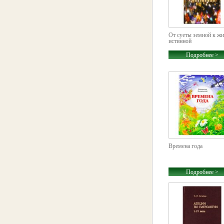
От суеты земной к ж
истинной
Подробнее >
Времена года
Подробнее >