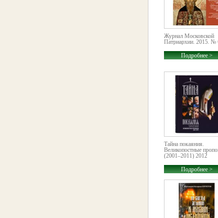
Журнал Московской
Патриархии. 2015. № 
Подробнее >
Тайна покаяния.
Великопостные пропо
(2001–2011) 2012
Подробнее >