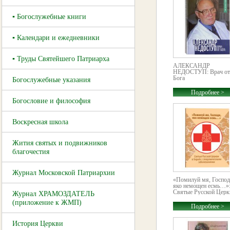
▪ Богослужебные книги
▪ Календари и ежедневники
▪ Труды Святейшего Патриарха
АЛЕКСАНДР
НЕДОСТУП: Врач от
Бога
Богослужебные указания
Подробнее >
Богословие и философия
Воскресная школа
Жития святых и подвижников
благочестия
Журнал Московской Патриархии
«Помилуй мя, Господ
яко немощен есмь…»
Святые Русской Церкв
Журнал ХРАМОЗДАТЕЛЬ
(приложение к ЖМП)
Подробнее >
История Церкви