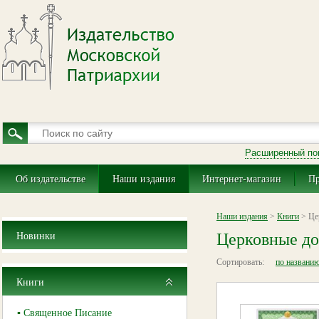
Расширенный по
Об издательстве
Наши издания
Интернет-магазин
Пр
Наши издания
>
Книги
> Це
Церковные д
Новинки
Сортировать:
по названи
Книги
▪ Священное Писание