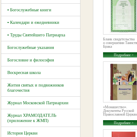
▪ Богослужебные книги
▪ Календари и ежедневники
▪ Труды Святейшего Патриарха
Бланк свидетельства
о совершении Таинст
Брака
Богослужебные указания
Подробнее >
Богословие и философия
Воскресная школа
Жития святых и подвижников
благочестия
Журнал Московской Патриархии
«Монашество».
Документы Русской
Православной Церкв
Журнал ХРАМОЗДАТЕЛЬ
(приложение к ЖМП)
Подробнее >
История Церкви