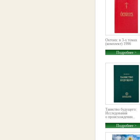
Октоих: в 3-х томах
(комплект) 1996
Подробнее >
Таинство будущего:
Исследования
о происхождении...
Подробнее >