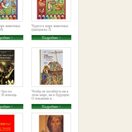
мире животных
Чудеса в мире животных
4)
(раскраска 3)
робнее >
Подробнее >
т был во
Чтобы не погибнуть ни в
: В помощь
этом мире, ни в будущем:
О покаянии и...
робнее >
Подробнее >