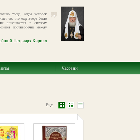
олько тогда, когда человек
ргает то, что еще вчера было
не вписывается в систему
сознает противоречие между
ейший Патриарх Кирилл
такты
Часовни
Вид: