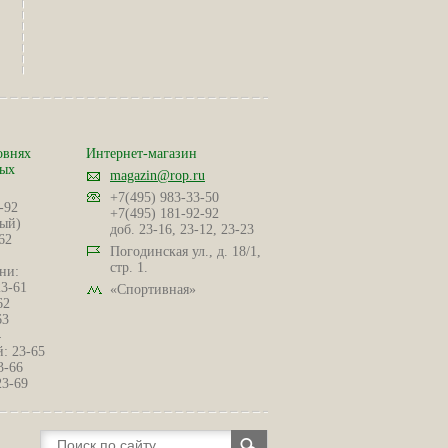
овнях
Интернет-магазин
ных
magazin@rop.ru
+7(495) 983-33-50
-92
+7(495) 181-92-92
ый)
доб. 23-16, 23-12, 23-23
62
Погодинская ул., д. 18/1,
стр. 1.
ни:
23-61
«Спортивная»
62
63
4
: 23-65
3-66
23-69