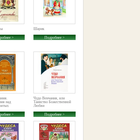
вы
Шарик
робнее >
Подробнее >
ания.
Чудо Венчания, или
ия над
Таинство Божественной
вятых
Любви
робнее >
Подробнее >