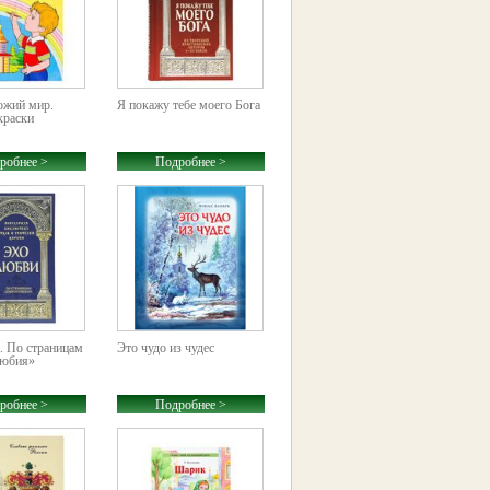
ожий мир.
Я покажу тебе моего Бога
краски
робнее >
Подробнее >
. По страницам
Это чудо из чудес
любия»
робнее >
Подробнее >