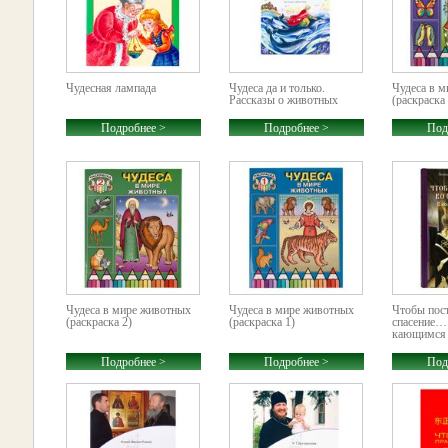
Чудесная лампада
Чудеса да и только.
Чудеса в 
Рассказы о животных
(раскраска 
Подробнее >
Подробнее >
Под
Чудеса в мире животных
Чудеса в мире животных
Чтобы пос
(раскраска 2)
(раскраска 1)
спасение…
кающимся
Подробнее >
Подробнее >
Под