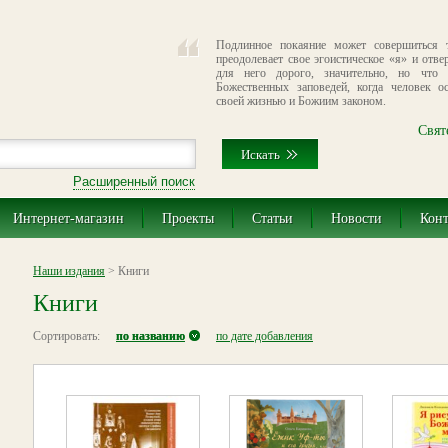
Подлинное покаяние может совершиться т
преодолевает свое эгоистическое «я» и отве
для него дорого, значительно, но что 
Божественных заповедей, когда человек о
своей жизнью и Божиим законом.
Свят
Расширенный поиск
Интернет-магазин
Проекты
Статьи
Новости
Кон
Наши издания
> Книги
Книги
Сортировать:
по названию
по дате добавления