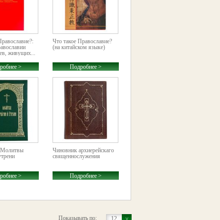
Православие?:
Что такое Православие?
равославии
(на китайском языке)
ев, живущих...
робнее >
Подробнее >
 Молитвы
Чиновник архиерейскаго
утрени
священнослужения
робнее >
Подробнее >
Показывать по:
12