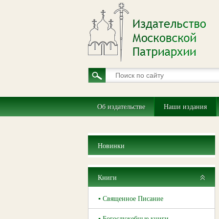
Об издательстве
Наши издания
Новинки
Книги
▪ Священное Писание
▪ Богослужебные книги