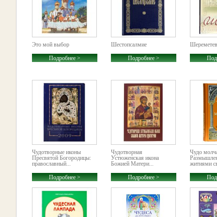
Это мой выбор
Шестопсалмие
Шеремете
Подробнее >
Подробнее >
Под
Чудотворные иконы
Чудотворная
Чудо молч
Пресвятой Богородицы:
Устюженская икона
Размышлен
православный...
Божией Матери...
житиями с
Подробнее >
Подробнее >
Под