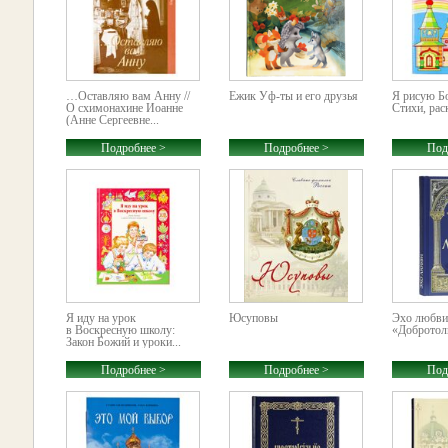
…Оставляю вам Анну //
Ёжик Уф-ты и его друзья
Я рисую Б
О схимонахине Иоанне
Стихи, рас
(Анне Сергеевне...
Подробнее >
Подробнее >
Под
Я иду на урок
Юсуповы
Эхо любви
в Воскресную школу:
«Доброто
Закон Божий и уроки...
Подробнее >
Подробнее >
Под