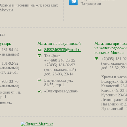
Патриархии
Храмы и часовни на ж/д вокзалах
Москвы
га»
утварь
Магазин на Бакунинской
Магазины при час
на железнодорож
) 181-94-94
84992462535@mail.ru
вокзалах Москвы
канальный)
Тел./факс:
+7(495) 181-92
+7(499) 246-25-35
) 181-92-92
(многоканальн
+7(495) 181-92-92
канальный)
доб. 23-32, 22-
(многоканальный)
-17, 22-51,
доб. 23-03, 23-14
Храмы и часов
Бакунинская ул.,
) 983-33-70
Белорусский: 
81/55, стр.1.
канальный)
Казанский 23-
Киевский: 23-
«Электрозаводская»
ская ул., д.
Курский: 23-6
р. 1.
Ленинградский
ивная»
Павелецкий: 2
Ярославский: 