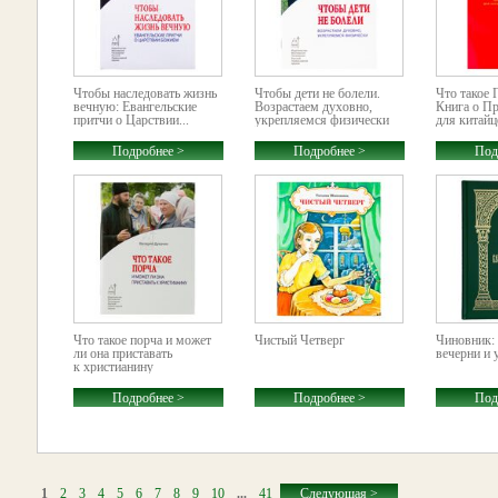
Чтобы наследовать жизнь
Чтобы дети не болели.
Что такое 
вечную: Евангельские
Возрастаем духовно,
Книга о П
притчи о Царствии...
укрепляемся физически
для китайц
Подробнее >
Подробнее >
Под
Что такое порча и может
Чистый Четверг
Чиновник:
ли она приставать
вечерни и 
к христианину
Подробнее >
Подробнее >
Под
1
2
3
4
5
6
7
8
9
10
...
41
Следующая >