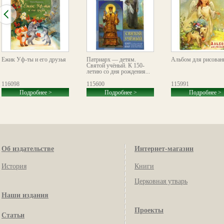
Ёжик Уф-ты и его друзья
Патриарх — детям.
Альбом для рисован
Святой учёный. К 150-
летию со дня рождения...
116098
115600
115991
Подробнее >
Подробнее >
Подробнее >
Об издательстве
Интернет-магазин
История
Книги
Церковная утварь
Наши издания
Проекты
Статьи