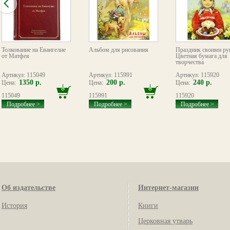
Толкование на Евангелие
Альбом для рисования
Праздник своими ру
от Матфея
Цветная бумага для
творчества
Артикул: 115049
Артикул: 115991
Артикул: 115920
1350 р.
200 р.
240 р.
Цена:
Цена:
Цена:
115049
115991
115920
Подробнее >
Подробнее >
Подробнее >
Об издательстве
Интернет-магазин
История
Книги
Церковная утварь