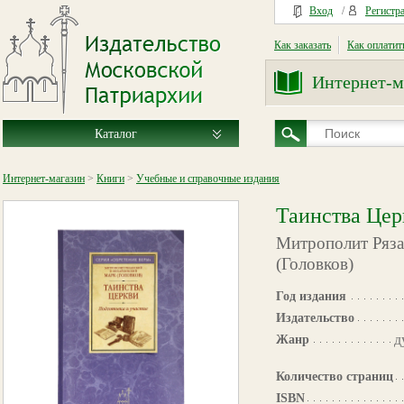
Вход
/
Регистр
Как заказать
Как оплатит
Интернет-м
Каталог
Интернет-магазин
>
Книги
>
Учебные и справочные издания
Таинства Цер
Митрополит Ряз
(Головков)
Год издания
Издательство
д
Жанр
Количество страниц
ISBN