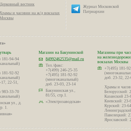
Церковный вестник
Журнал Московской
Патриархии
Храмы и часовни на ж/д вокзалах
Москвы
га»
утварь
Магазин на Бакунинской
Магазины при час
на железнодорож
) 181-94-94
84992462535@mail.ru
вокзалах Москвы
канальный)
Тел./факс:
+7(495) 181-92
+7(499) 246-25-35
) 181-92-92
(многоканальн
+7(495) 181-92-92
канальный)
доб. 23-32, 22-
(многоканальный)
-17, 22-51,
доб. 23-03, 23-14
Храмы и часов
Бакунинская ул.,
) 983-33-70
Белорусский: 
81/55, стр.1.
канальный)
Казанский 23-
Киевский: 23-
«Электрозаводская»
ская ул., д.
Курский: 23-6
р. 1.
Ленинградский
ивная»
Павелецкий: 2
Ярославский: 