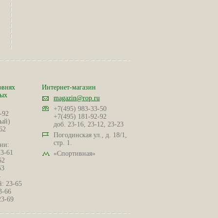
овнях
Интернет-магазин
ных
magazin@rop.ru
+7(495) 983-33-50
-92
+7(495) 181-92-92
ый)
доб. 23-16, 23-12, 23-23
62
Погодинская ул., д. 18/1,
стр. 1.
ни:
23-61
«Спортивная»
62
63
4
: 23-65
3-66
23-69