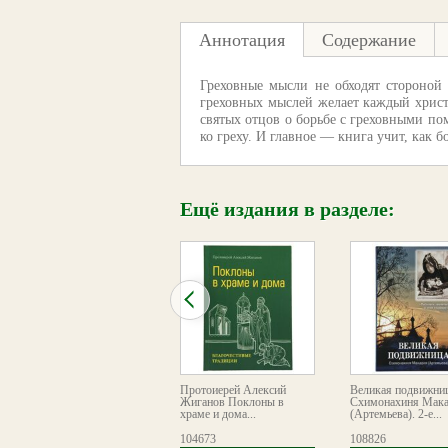
Аннотация
Содержание
Греховные мысли не обходят стороной 
греховных мыслей желает каждый христи
святых отцов о борьбе с греховными пом
ко греху. И главное — книга учит, как 
Ещё издания в разделе:
В чем сила молитвы. Из
Протоиерей Алексий
Великая подвижниц
творений святителя
Жиганов Поклоны в
Схимонахиня Мак
Игнатия (Брянчанинова)
храме и дома...
(Артемьева). 2-е...
114466
104673
108826