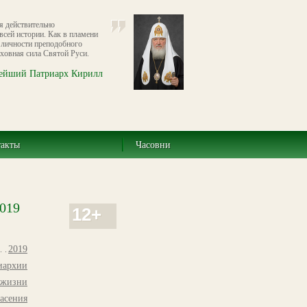
я действительно
всей истории. Как в пламени
в личности преподобного
уховная сила Святой Руси.
ейший Патриарх Кирилл
такты
Часовни
2019
12+
2019
иархии
 жизни
пасения