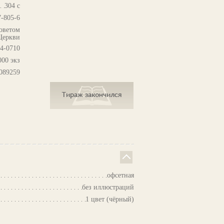
304 с
7-805-6
оветом
Церкви
4-0710
000 экз
089259
офсетная
без иллюстраций
1 цвет (чёрный)