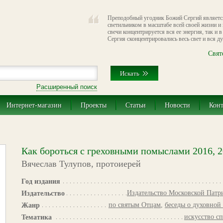
Преподобный угодник Божий Сергий являетс
светильником в масштабе всей своей жизни и 
свечи концентрируется вся ее энергия, так и 
Сергия сконцентрировались весь свет и вся д
Свят
Расширенный поиск
Интернет-магазин
Проекты
Статьи
Новости
Кон
Как бороться с греховными помыслами 2016, 
Вячеслав Тулупов, протоиерей
Год издания
Издательство Московской Патр
Издательство
по святым Отцам
,
беседы о духовной
Жанр
искусство с
Тематика