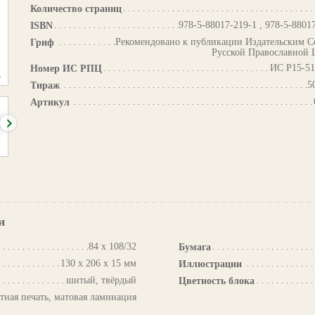
Количество страниц
978-5-88017-219-1 , 978-5-8801
ISBN
Рекомендовано к публикации Издательским С
Гриф
Русской Православной 
ИС Р15-51
Номер ИС РПЦ
5
Тираж
Артикул
и
84 х 108/32
Бумага
130 х 206 х 15 мм
Иллюстрации
шитый, твёрдый
Цветность блока
тная печать, матовая ламинация