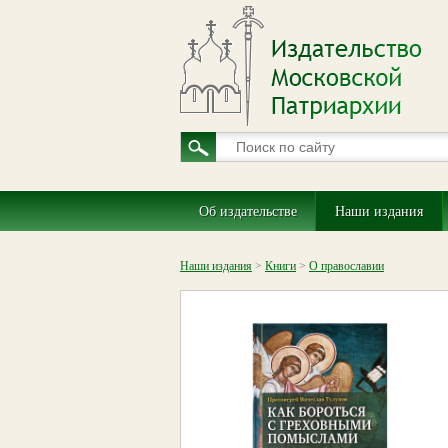
Об издательстве
Наши издания
Наши издания
>
Книги
>
О православии