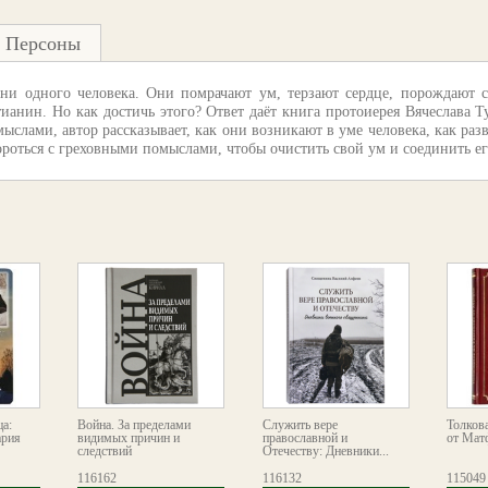
Персоны
ни одного человека. Они помрачают ум, терзают сердце, порождают с
анин. Но как достичь этого? Ответ даёт книга протоиерея Вячеслава 
ыслами, автор рассказывает, как они возникают в уме человека, как ра
бороться с греховными помыслами, чтобы очистить свой ум и соединить ег
а:
Война. За пределами
Служить вере
Толков
ария
видимых причин и
православной и
от Мат
следствий
Отечеству: Дневники...
116162
116132
115049