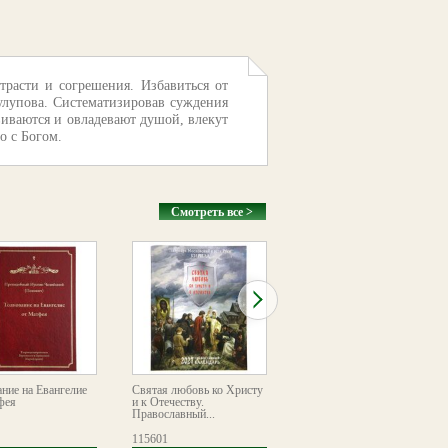
трасти и согрешения. Избавиться от
Тулупова. Систематизировав суждения
звиваются и овладевают душой, влекут
о с Богом.
Смотреть все >
ание на Евангелие
Святая любовь ко Христу
Напоминание всечестным
фея
и к Отечеству.
инокиням о том, чего
Православный...
требует от них иночество
115601
115937