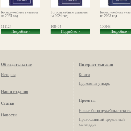
Богослужебные указания
Богослужебные указания
Богослужебные указ
на 2025 год
на 2024 год
на 2023 год
111124
108464
106043
Подробнее >
Подробнее >
Подробнее >
Об издательстве
Интернет-магазин
История
Книги
Церковная утварь
Наши издания
Проекты
Статьи
Новые богослужебные текст
Новости
Православный церковный
календарь