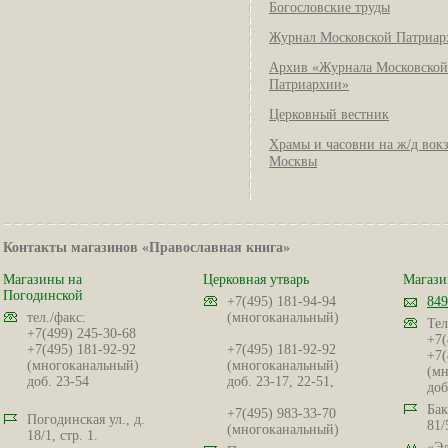
Богословские труды
Журнал Московской Патриар
Архив «Журнала Московской
Патриархии»
Церковный вестник
Храмы и часовни на ж/д вок
Москвы
Контакты магазинов «Православная книга»
Магазины на
Церковная утварь
Магази
Погодинской
+7(495) 181-94-94
849
тел./факс:
(многоканальный)
Тел
+7(499) 245-30-68
+7(
+7(495) 181-92-92
+7(495) 181-92-92
+7(
(многоканальный)
(многоканальный)
(мн
доб. 23-54
доб. 23-17, 22-51,
доб
Бак
+7(495) 983-33-70
Погодинская ул., д.
81/
(многоканальный)
18/1, стр. 1.
«Эл