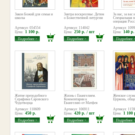
Закон Божий для семьи и
Завтра воскресенье. Детям
За нас, за вас и
школы
о Божественной литургии
Специальная 
операция Росси
Артикул: 054554
Артикул: 114042
Артикул: 109
1 100 р.
250 р. / шт
140 р.
Цена:
Цена:
Цена:
Подробнее >
Подробнее >
Подробнее 
Житие преподобного
Жизнь с Евангелием.
Женское служе
Серафима Саровского
Комментарии к
Церковь, общ
Чудотворца
Евангелию от Матфея
Артикул: 110609
Артикул: 106911
Артикул: 115
450 р.
420 р. / шт
1 100 
Цена:
Цена:
Цена:
Подробнее >
Подробнее >
Подробнее 