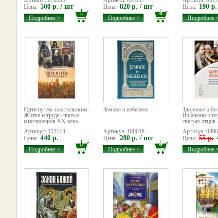
Артикул: 076395
Артикул: 093117
Артикул: 097
500 р. / шт
820 р. / шт
190 р.
Цена:
Цена:
Цена:
Подробнее >
Подробнее >
Подробнее 
Идти путем апостольским.
Земное и небесное
Здоровье и бо
Жития и труды святых
Из жизни и п
миссионеров XX века
святых отцов..
Артикул: 112114
Артикул: 100018
Артикул: 089
440 р.
280 р. / шт
55 р.
Цена:
Цена:
Цена:
Подробнее >
Подробнее >
Подробнее 