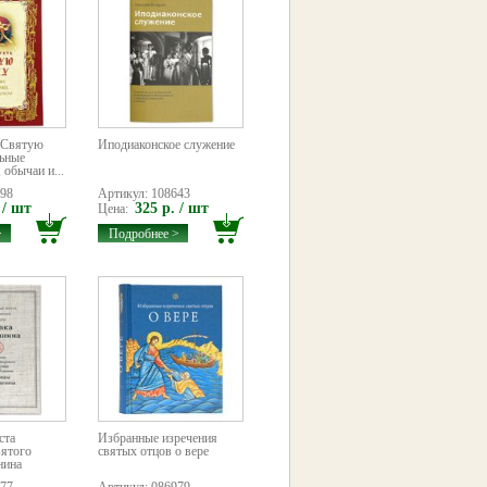
ь Святую
Иподиаконское служение
льные
 обычаи и...
098
Артикул: 108643
 / шт
325 р. / шт
Цена:
>
Подробнее >
ста
Избранные изречения
вятого
святых отцов о вере
нина