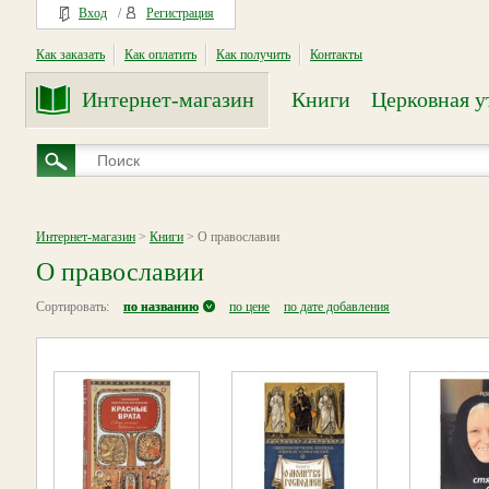
Вход
/
Регистрация
Как заказать
Как оплатить
Как получить
Контакты
Интернет-магазин
Книги
Церковная у
Интернет-магазин
>
Книги
> О православии
О православии
Сортировать:
по названию
по цене
по дате добавления