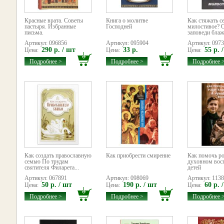
Красные врата. Советы
Книга о молитве
Как стяжать с
пастыря. Избранные
Господней
милостивое? 
письма.
заповеди блаж
Артикул: 096856
Артикул: 095904
Артикул: 097
290 р. / шт
33 р.
55 р. 
Цена:
Цена:
Цена:
Подробнее >
Подробнее >
Подробнее 
Как создать православную
Как приобрести смирение
Как помочь р
семью По трудам
духовном вос
святителя Филарета...
детей
Артикул: 067891
Артикул: 098069
Артикул: 113
50 р. / шт
190 р. / шт
60 р. 
Цена:
Цена:
Цена:
Подробнее >
Подробнее >
Подробнее 