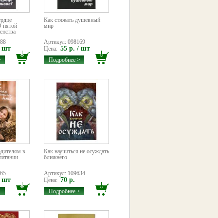
ердце
Как стяжать душевный
О пятой
мир
енства
388
Артикул: 098169
/ шт
55 р. / шт
Цена:
>
Подробнее >
одителям в
Как научиться не осуждать
питании
ближнего
865
Артикул: 109634
/ шт
70 р.
Цена:
>
Подробнее >