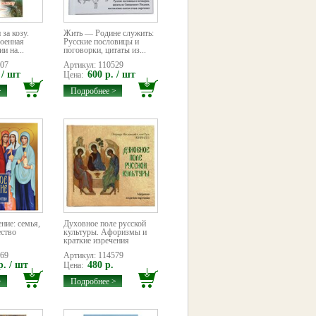
 за козу.
Жить — Родине служить:
военная
Русские пословицы и
и на...
поговорки, цитаты из...
907
Артикул: 110529
 / шт
600 р. / шт
Цена:
>
Подробнее >
ние: семья,
Духовное поле русской
ество
культуры. Афоризмы и
краткие изречения
969
Артикул: 114579
р. / шт
480 р.
Цена:
>
Подробнее >