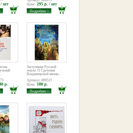
377
Артикул: 086979
 / шт
295 р. / шт
Цена:
>
Подробнее >
лезнь:
Заступница Русской
оучений
земли. О Сретении
.
Владимирской иконы...
073
Артикул: 089523
40 р.
180 р.
Цена:
>
Подробнее >