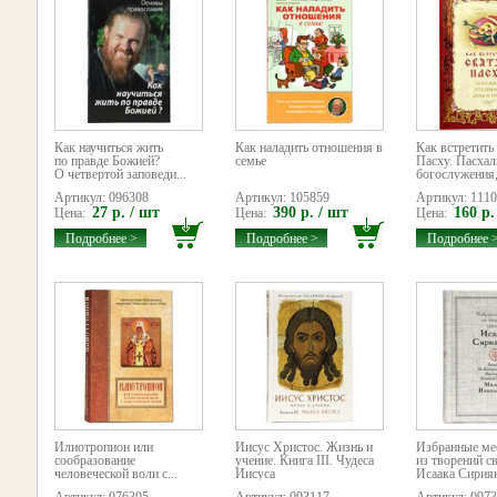
Как научиться жить
Как наладить отношения в
Как встретит
по правде Божией?
семье
Пасху. Пасха
О четвертой заповеди...
богослужения,
Артикул: 096308
Артикул: 105859
Артикул: 111
27 р. / шт
390 р. / шт
160 р.
Цена:
Цена:
Цена:
Подробнее >
Подробнее >
Подробнее 
Илиотропион или
Иисус Христос. Жизнь и
Избранные ме
сообразование
учение. Книга III. Чудеса
из творений с
человеческой воли с...
Иисуса
Исаака Сирия