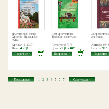
Драгоценный бисер
Дом христианина:
Добротолюбие
Христов. Праведные
Традиции и святыни
для мирян
жены
Артикул: 111397
Артикул: 067978
Артикул: 084
450 р.
20 р. / шт
570 р.
Цена:
Цена:
Цена:
Подробнее >
Подробнее >
Подробнее 
< Предыдущая
1
2
3
4
5
6
7
Следующая >