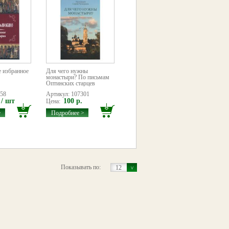
 избранное
Для чего нужны
монастыри? По письмам
Оптинских старцев
658
Артикул: 107301
 / шт
100 р.
Цена:
>
Подробнее >
Показывать по:
12