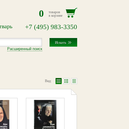
0
товаров
в корзине
тварь
+7
(495)
983-3350
Расширенный поиск
Вид: