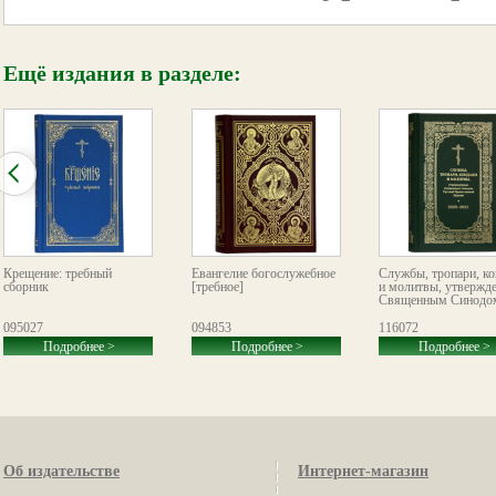
Ещё издания в разделе:
Крещение: требный
Евангелие богослужебное
Службы, тропари, к
сборник
[требное]
и молитвы, утвержд
Священным Синодом
095027
094853
116072
Подробнее >
Подробнее >
Подробнее >
Об издательстве
Интернет-магазин