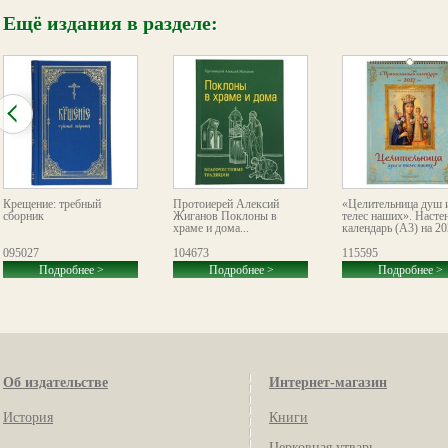
Ещё издания в разделе:
Крещение: требный
Протоиерей Алексий
«Целительница душ 
сборник
Жиганов Поклоны в
телес наших». Насте
храме и дома...
календарь (А3) на 20
095027
104673
115595
Подробнее >
Подробнее >
Подробнее >
Об издательстве
Интернет-магазин
История
Книги
Церковная утварь