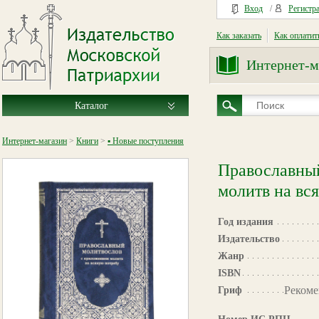
Вход
/
Регистр
Как заказать
Как оплатит
Интернет-м
Каталог
Интернет-магазин
>
Книги
>
▪ Новые поступления
Православны
молитв на вс
Год издания
Издательство
Жанр
ISBN
Рекоме
Гриф