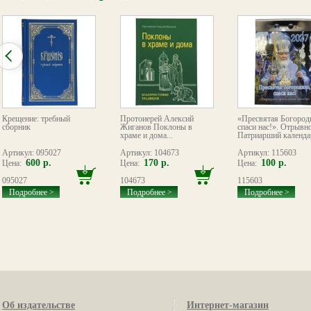
Крещение: требный
Протоиерей Алексий
«Пресвятая Богород
сборник
Жиганов Поклоны в
спаси нас!». Отрывн
храме и дома...
Патриарший календар
Артикул: 095027
Артикул: 104673
Артикул: 115603
600 р.
170 р.
100 р.
Цена:
Цена:
Цена:
095027
104673
115603
Подробнее >
Подробнее >
Подробнее >
Об издательстве
Интернет-магазин