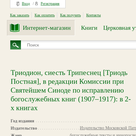
Вход
/
Регистрация
Как заказать
Как оплатить
Как получить
Контакты
Интернет-магазин
Книги
Церковная у
Триодион, сиесть Трипеснец [Триодь
Постная], в редакции Комиссии при
Святейшем Синоде по исправлению
богослужебных книг (1907–1917): в 2-
х книгах
Год издания
Издательство Московской Па
Издательство
богослужебные тексты и чинопосл
Жанр