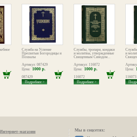
жебное
Служба на Успение
Службы, тропари, кондаки
Службы
Пресвятыя Богородицы и
и молитвы, утвержденные
и моли
Похвалы
Священным Синодом...
Священ
Артикул: 087429
Артикул: 116072
Артику
1000 р.
1000 р.
Цена:
Цена:
Цена:
087429
116072
116073
Подробнее >
Подробнее >
Подр
Мы в соцсетях:
Интернет-магазин