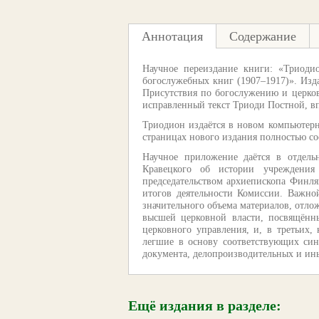
Аннотация
Содержание
Научное переиздание книги: «Триоди
богослужебных книг (1907–1917)». Из
Присутствия по богослужению и церко
исправленный текст Триоди Постной, в
Триодион издаётся в новом компьютерно
страницах нового издания полностью с
Научное приложение даётся в отдель
Кравецкого об истории учреждени
председательством архиепископа Финлян
итогов деятельности Комиссии. Важно
значительного объема материалов, отло
высшей церковной власти, посвящённы
церковного управления, и, в третьих,
легшие в основу соответствующих син
документа, делопроизводительных и ины
Ещё издания в разделе: