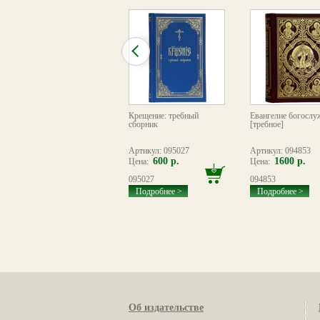
Псалтирь следованная
Крещение: требный
Евангелие богослу
сборник
[требное]
Артикул: 090642
Артикул: 095027
Артикул: 094853
3600 р.
600 р.
1600 р.
Цена:
Цена:
Цена:
090642
095027
094853
Подробнее >
Подробнее >
Подробнее >
Об издательстве