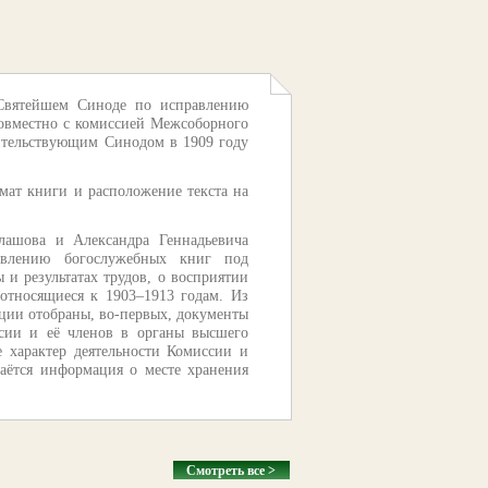
 Святейшем Синоде по исправлению
совместно с комиссией Межсоборного
ительствующим Синодом в 1909 году
рмат книги и расположение текста на
алашова и Александра Геннадьевича
авлению богослужебных книг под
 и результатах трудов, о восприятии
относящиеся к 1903–1913 годам. Из
ации отобраны, во-первых, документы
ссии и её членов в органы высшего
е характер деятельности Комиссии и
аётся информация о месте хранения
Смотреть все >