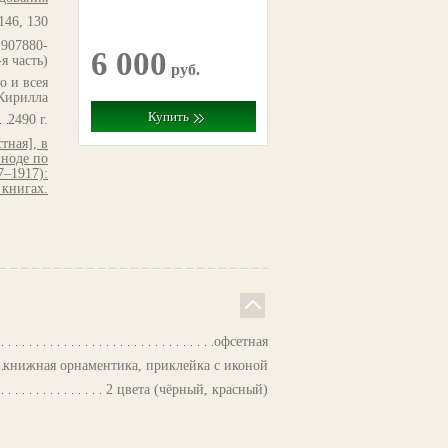
146, 130
 907880-
6 000
-я часть)
руб.
о и всея
Кирилла
Купить
2490 г.
тная], в
ноде по
7–1917):
 книгах.
офсетная
книжная орнаментика, приклейка с иконой
2 цвета (чёрный, красный)