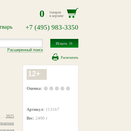
0
товаров
в корзине
тварь
+7
(495)
983-3350
Расширенный поиск
Распечатать
12+
Оценка:
113167
Артикул:
2025
2490 г
Вес:
триархии
едования