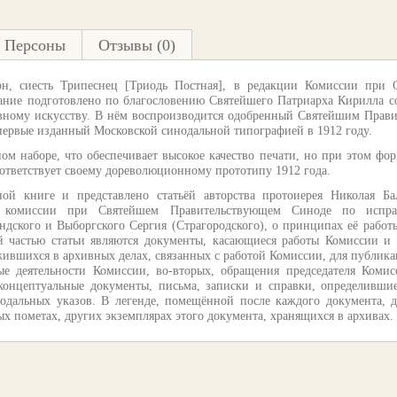
Персоны
Отзывы (0)
он, сиесть Трипеснец [Триодь Постная], в редакции Комиссии при
дание подготовлено по благословению Святейшего Патриарха Кирилла 
вному искусству. В нём воспроизводится одобренный Святейшим Прав
первые изданный Московской синодальной типографией в 1912 году.
м наборе, что обеспечивает высокое качество печати, но при этом фо
оответствует своему дореволюционному прототипу 1912 года.
ной книге и представлено статьёй авторства протоиерея Николая Б
я комиссии при Святейшем Правительствующем Синоде по испр
дского и Выборгского Сергия (Страгородского), о принципах её работы
й частью статьи являются документы, касающиеся работы Комиссии и 
жившихся в архивных делах, связанных с работой Комиссии, для публик
е деятельности Комиссии, во-вторых, обращения председателя Коми
 концептуальные документы, письма, записки и справки, определивши
одальных указов. В легенде, помещённой после каждого документа, д
х пометах, других экземплярах этого документа, хранящихся в архивах.