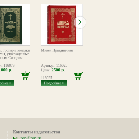
, тропари, кондаки
Минея Праздничная
Последование святаго
твы, утвержденные
елеа, певаемое от седми
ным Синодом...
священников над многими
л: 116073
Артикул: 116025
Артикул: 082837
1000 р.
2500 р.
800 р.
Цена:
Цена:
116025
082837
обнее >
Подробнее >
Подробнее >
Контакты издательства
rop@rop.ru