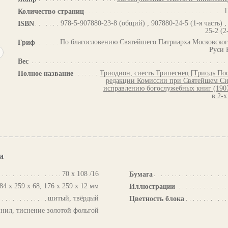
1
Количество страниц
978-5-907880-23-8 (общий) , 907880-24-5 (1-я часть) ,
ISBN
25-2 (2
По благословению Святейшего Патриарха Московског
Гриф
Руси 
Вес
Триодион, сиесть Трипеснец [Триодь Пос
Полное название
редакции Комиссии при Святейшем Си
исправлению богослужебных книг (190
в 2-х
и
70 х 108 /16
Бумага
84 х 259 х 68, 176 х 259 х 12 мм
Иллюстрации
шитый, твёрдый
Цветность блока
инил, тиснение золотой фольгой