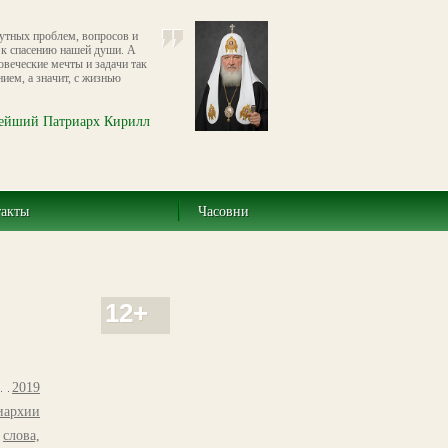
утных проблем, вопросов и
 к спасению нашей души. А
ловеческие мечты и задачи так
ием, а значит, с жизнью
ейший Патриарх Кирилл
такты
Часовни
12+
2019
иархии
,
слова,