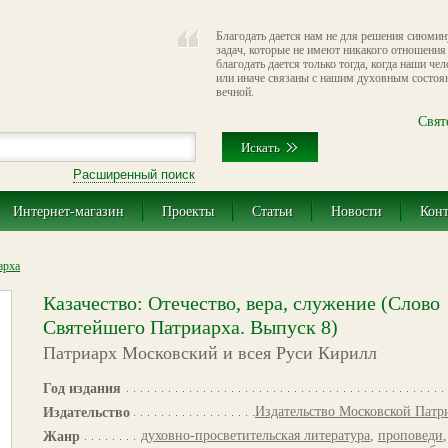
Благодать дается нам не для решения сиюмин
задач, которые не имеют никакого отношения
благодать дается только тогда, когда наши че
или иначе связаны с нашим духовным состоян
вечной.
Свят
Расширенный поиск
Интернет-магазин
Проекты
Статьи
Новости
Кон
арха
Казачество: Отечество, вера, служение (Слово
Святейшего Патриарха. Выпуск 8)
Патриарх Московский и всея Руси Кирилл
Год издания
Издательство Московской Патр
Издательство
духовно-просветительская литература
,
проповеди
Жанр