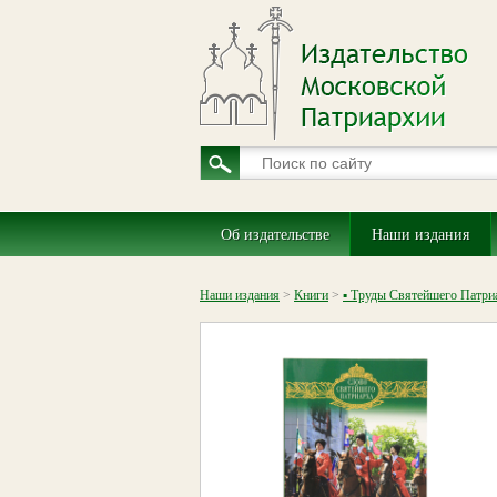
Об издательстве
Наши издания
Наши издания
>
Книги
>
▪ Труды Святейшего Патри