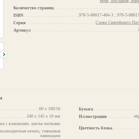
речи, послания, об
Количество страниц
978-5-88017-484-3 , 978-5-8801
ISBN
Слово Святейшего Пат
Серия
Артикул
и
60 х 100/16
Бумага
240 х 145 х 10 мм
чё
Иллюстрации
ка с клапанами, шитье нитками
Цветность блока
 полноцветная печать, глянцевая
ламинация