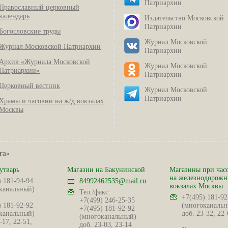
Патриархии
Православный церковный
календарь
Издательство Московской
Патриархии
Богословские труды
Журнал Московской
Журнал Московской Патриархии
Патриархии
Архив «Журнала Московской
Журнал Московской
Патриархии»
Патриархии
Церковный вестник
Журнал Московской
Патриархии
Храмы и часовни на ж/д вокзалах
Москвы
га»
утварь
Магазин на Бакунинской
Магазины при час
на железнодорож
) 181-94-94
84992462535@mail.ru
вокзалах Москвы
канальный)
Тел./факс:
+7(495) 181-92
+7(499) 246-25-35
) 181-92-92
(многоканальн
+7(495) 181-92-92
канальный)
доб. 23-32, 22-
(многоканальный)
-17, 22-51,
доб. 23-03, 23-14