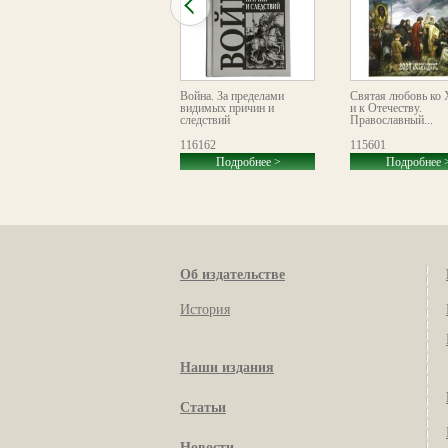
Серия I. Слово
Война. За пределами
Святая любовь ко 
Предстоятеля. Том 4
видимых причин и
и к Отечеству.
(2019–2023) (выпуск 27)
следствий
Православный...
111070
116162
115601
Подробнее >
Подробнее >
Подробнее 
Об издательстве
История
Наши издания
Статьи
Новости