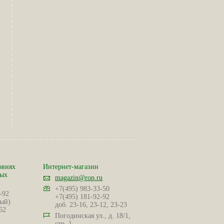
овнях
Интернет-магазин
ных
magazin@rop.ru
+7(495) 983-33-50
-92
+7(495) 181-92-92
ый)
доб. 23-16, 23-12, 23-23
62
Погодинская ул., д. 18/1,
стр. 1.