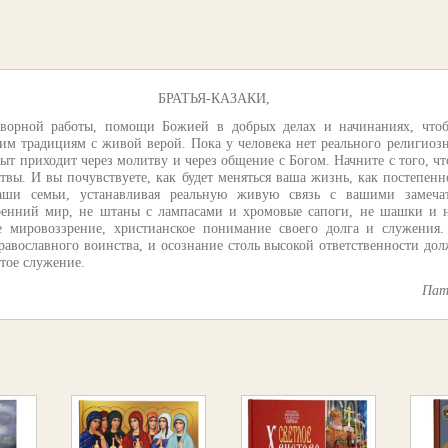
БРАТЬЯ-КАЗАКИ,
творной работы, помощи Божией в добрых делах и начинаниях, что
ьим традициям с живой верой. Пока у человека нет реального религиозн
 приходит через молитву и через общение с Богом. Начните с того, ч
твы. И вы почувствуете, как будет меняться ваша жизнь, как постепенн
аши семьи, устанавливая реальную живую связь с вашими замеча
тренний мир, не штаны с лампасами и хромовые сапоги, не шашки и н
е мировоззрение, христианское понимание своего долга и служения
равославного воинства, и осознание столь высокой ответственности до
стое служение.
Пат