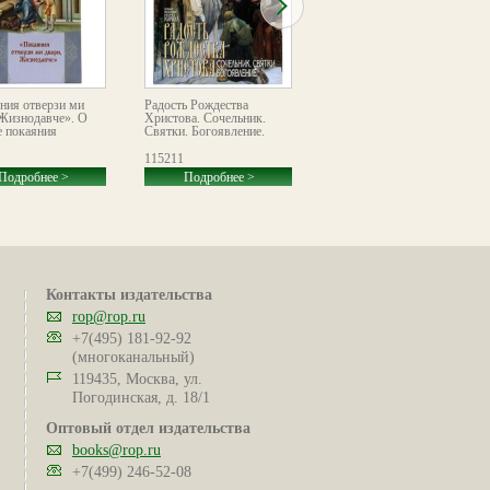
ния отверзи ми
Радость Рождества
Собрание трудов. Серия V.
 Жизнодавче». О
Христова. Сочельник.
Том 4. Часть 2. Миссия
е покаяния
Святки. Богоявление.
Церкви в современном
мире (2019–2024)
(Выпуск 31)
115211
114394
Подробнее >
Подробнее >
Подробнее >
Контакты издательства
rop@rop.ru
+7(495) 181-92-92
(многоканальный)
119435, Москва, ул.
Погодинская, д. 18/1
Оптовый отдел издательства
books@rop.ru
+7(499) 246-52-08