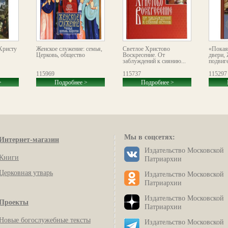
Христу
Женское служение: семья,
Светлое Христово
«Покая
Церковь, общество
Воскресение. От
двери,
заблуждений к сиянию...
подвиг
115969
115737
115297
>
Подробнее >
Подробнее >
Мы в соцсетях:
Интернет-магазин
Издательство Московской
Книги
Патриархии
Церковная утварь
Издательство Московской
Патриархии
Издательство Московской
Проекты
Патриархии
Новые богослужебные тексты
Издательство Московской