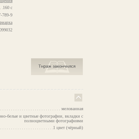
ращения
160 с
7-789-9
риарха
099032
мелованная
рно-белые и цветные фотографии, вкладки с
полноцветными фотографиями
1 цвет (чёрный)