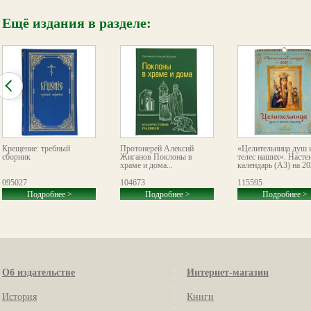
Ещё издания в разделе:
Крещение: требный
Протоиерей Алексий
«Целительница душ 
сборник
Жиганов Поклоны в
телес наших». Насте
храме и дома...
календарь (А3) на 20
095027
104673
115595
Подробнее >
Подробнее >
Подробнее >
Об издательстве
Интернет-магазин
История
Книги