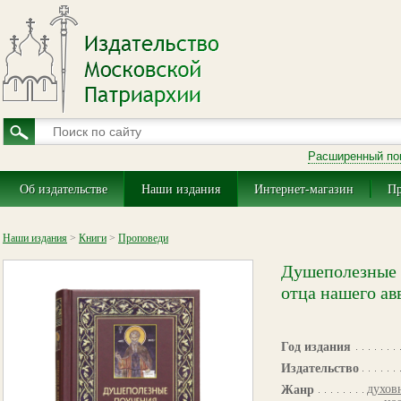
Расширенный по
Об издательстве
Наши издания
Интернет-магазин
Пр
Наши издания
>
Книги
>
Проповеди
Душеполезные 
отца нашего а
Год издания
Издательство
духов
Жанр