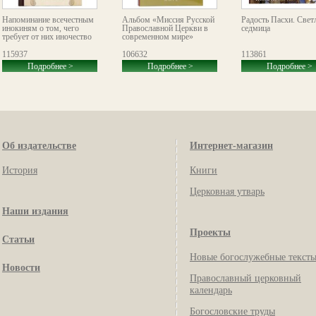
Напоминание всечестным
Альбом «Миссия Русской
Радость Пасхи. Свет
инокиням о том, чего
Православной Церкви в
седмица
требует от них иночество
современном мире»
115937
106632
113861
Подробнее >
Подробнее >
Подробнее >
Об издательстве
Интернет-магазин
История
Книги
Церковная утварь
Наши издания
Проекты
Статьи
Новые богослужебные текст
Новости
Православный церковный
календарь
Богословские труды