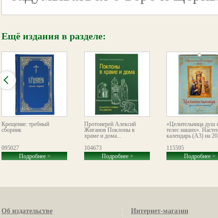
Ещё издания в разделе:
Крещение: требный
Протоиерей Алексий
«Целительница душ 
сборник
Жиганов Поклоны в
телес наших». Насте
храме и дома...
календарь (А3) на 20
095027
104673
115595
Подробнее >
Подробнее >
Подробнее >
Об издательстве
Интернет-магазин