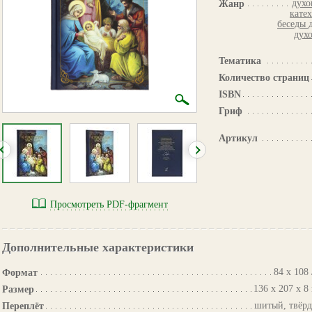
духо
Жанр
кате
беседы 
дух
Тематика
Количество страниц
ISBN
Гриф
Артикул
Просмотреть PDF-фрагмент
Дополнительные характеристики
84 х 108 
Формат
136 х 207 х 8
Размер
шитый, твёр
Переплёт