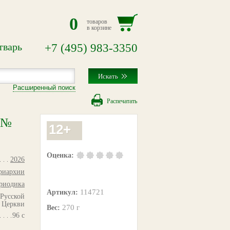
0
товаров
в корзине
тварь
+7
(495)
983-3350
Расширенный поиск
Распечатать
 №
12+
Оценка:
2026
триархии
ериодика
114721
Артикул:
Русской
 Церкви
270 г
Вес:
96 с