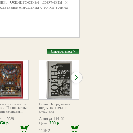
кви. Общецерковные документы и
арственные отношения с точки зрения
Смотреть все >
арь с тропарями и
Война. За пределами
Евангелие богослужебное
ами. Православный
видимых причин и
[требное]
ый календарь...
следствий
л: 115589
Артикул: 116162
Артикул: 094853
850 р.
750 р.
1600 р.
Цена:
Цена:
116162
094853