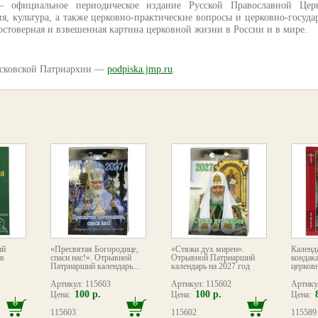
 официальное периодическое издание Русской Православной Цер
я, культура, а также церковно-практические вопросы и церковно-госуд
остоверная и взвешенная картина церковной жизни в России и в мире.
осковской Патриархии —
podpiska.jmp.ru
.
ий
«Пресвятая Богородице,
«Стяжи дух мирен».
Календ
в
спаси нас!». Отрывной
Отрывной Патриарший
кондак
Патриарший календарь...
календарь на 2027 год
церковн
Артикул: 115603
Артикул: 115602
Артику
100 р.
100 р.
Цена:
Цена:
Цена:
115603
115602
115589