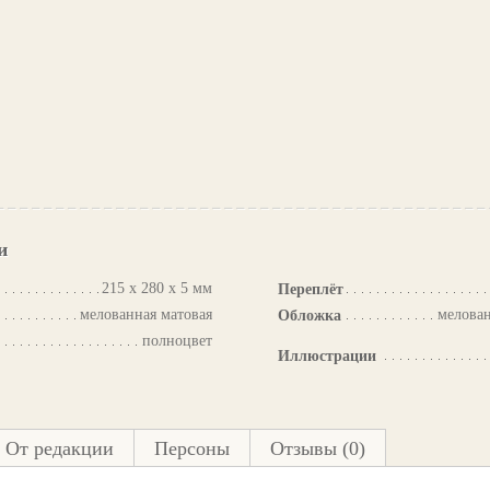
и
215 х 280 х 5 мм
Переплёт
мелованная матовая
мелован
Обложка
полноцвет
Иллюстрации
От редакции
Персоны
Отзывы (0)