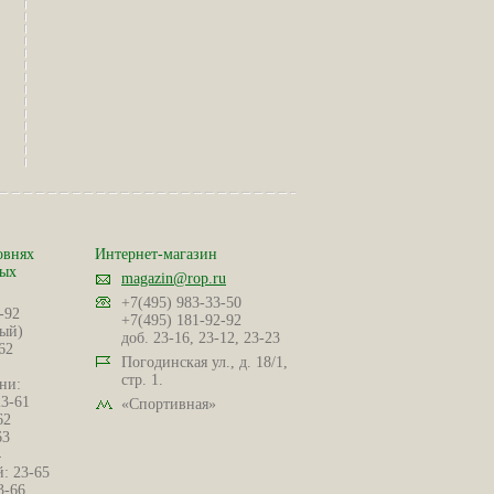
овнях
Интернет-магазин
ных
magazin@rop.ru
+7(495) 983-33-50
-92
+7(495) 181-92-92
ый)
доб. 23-16, 23-12, 23-23
62
Погодинская ул., д. 18/1,
стр. 1.
ни:
23-61
«Спортивная»
62
63
4
: 23-65
3-66