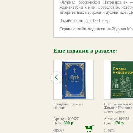
«Журнал Московской Патриархии» —
комментарии к ним. Богословие, истори
авторитетных иерархов и духовников. Д
Издаётся с января 1931 года.
Сервис онлайн-подписки на Журнал М
Ещё издания в разделе:
Акафист святой мученице
Крещение: требный
Протоиерей Алекс
Людмиле, княгине
сборник
Жиганов Поклоны 
Чешской
храме и дома...
Артикул: 116031
Артикул: 095027
Артикул: 104673
90 р.
600 р.
170 р.
Цена:
Цена:
Цена:
116031
095027
104673