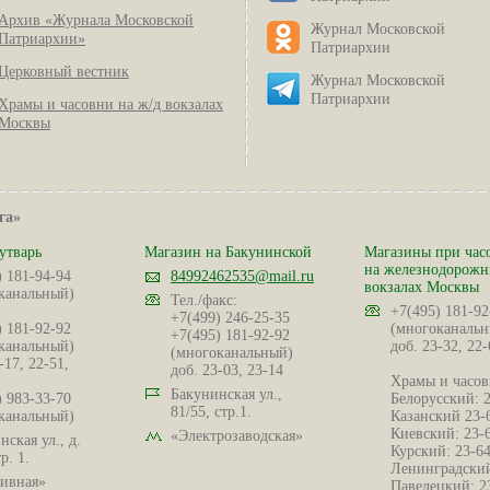
Архив «Журнала Московской
Журнал Московской
Патриархии»
Патриархии
Церковный вестник
Журнал Московской
Патриархии
Храмы и часовни на ж/д вокзалах
Москвы
га»
утварь
Магазин на Бакунинской
Магазины при час
на железнодорож
) 181-94-94
84992462535@mail.ru
вокзалах Москвы
канальный)
Тел./факс:
+7(495) 181-92
+7(499) 246-25-35
) 181-92-92
(многоканальн
+7(495) 181-92-92
канальный)
доб. 23-32, 22-
(многоканальный)
-17, 22-51,
доб. 23-03, 23-14
Храмы и часов
Бакунинская ул.,
) 983-33-70
Белорусский: 
81/55, стр.1.
канальный)
Казанский 23-
Киевский: 23-
«Электрозаводская»
ская ул., д.
Курский: 23-6
р. 1.
Ленинградский
ивная»
Павелецкий: 2