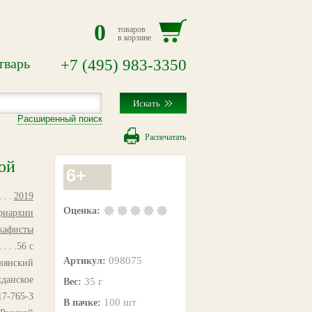
0
товаров
в корзине
тварь
+7
(495)
983-3350
Расширенный поиск
Распечатать
ой
6+
2019
Оценка:
триархии
кафисты
56 с
098075
Артикул:
вянский
жданское
35 г
Вес:
17-765-3
100 шт
В пачке: