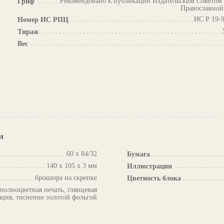
Рекомендовано к публикации Издательским Советом
Гриф
Православной
ИС Р 19-
Номер ИС РПЦ
Тираж
Вес
и
60 х 84/32
Бумага
140 х 105 х 3 мм
Иллюстрации
брошюра на скрепке
Цветность блока
 полноцветная печать, глянцевая
ция, тиснение золотой фольгой