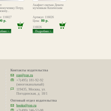
т
Акафист святым Девяти
Акафист святителю
номученику Петру,
мученикам Кизическим
Зиновию исповеднику,
скопу...
митрополиту
Тетрицкаройскому
л: 116027
Артикул: 116026
Артикул: 115634
90 р.
80 р.
80 р.
Цена:
Цена:
116026
115634
обнее >
Подробнее >
Подробнее >
Контакты издательства
rop@rop.ru
+7(495) 181-92-92
(многоканальный)
119435, Москва, ул.
Погодинская, д. 18/1
Оптовый отдел издательства
books@rop.ru
+7(499) 246-52-08