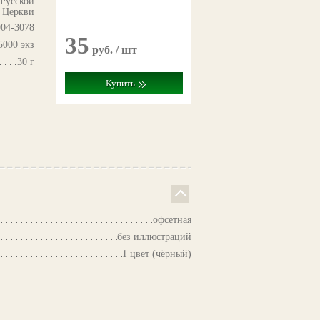
 Русской
 Церкви
904-3078
35
5000 экз
руб. / шт
30 г
Купить
офсетная
без иллюстраций
1 цвет (чёрный)