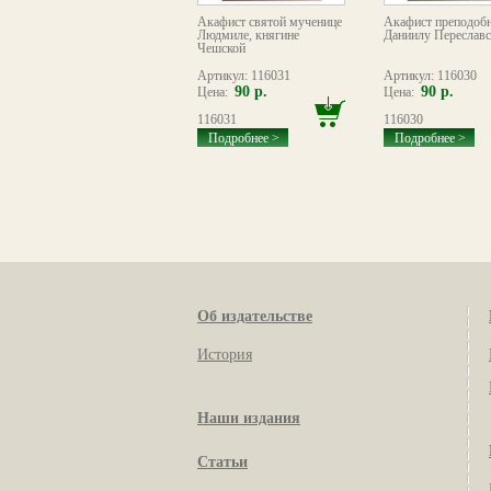
Акафист святителю
Акафист святой мученице
Акафист преподоб
Иоанну Златоусту,
Людмиле, княгине
Даниилу Переслав
архиепископу
Чешской
Константинопольскому
Артикул: 114045
Артикул: 116031
Артикул: 116030
70 р.
90 р.
90 р.
Цена:
Цена:
Цена:
114045
116031
116030
Подробнее >
Подробнее >
Подробнее >
Об издательстве
История
Наши издания
Статьи