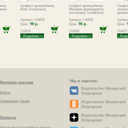
ному
Акафист преподобному
Акафист преподобному
Акафис
скому
Иову Анзерскому
Макарию архимандриту,
священ
миссионеру Алтайскому
архиепи
Артикул: 116029
Артикул: 116028
Артику
90 р.
90 р.
Цена:
Цена:
Цена:
116029
116028
116027
Подробнее >
Подробнее >
Подр
Мы в соцсетях:
Интернет-магазин
Издательство Московской
Книги
Патриархии
Церковная утварь
Издательство Московской
Патриархии
Издательство Московской
Проекты
Патриархии
Новые богослужебные тексты