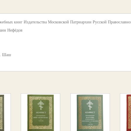
жебных книг Издательства Московской Патриархии Русской Православно
анн Нефёдов
. Шаш