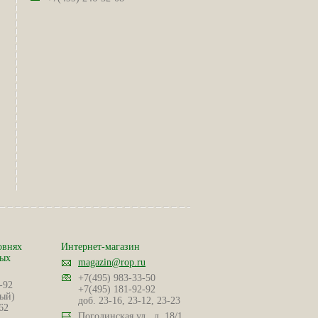
овнях
Интернет-магазин
ных
magazin@rop.ru
+7(495) 983-33-50
-92
+7(495) 181-92-92
ый)
доб. 23-16, 23-12, 23-23
62
Погодинская ул., д. 18/1,