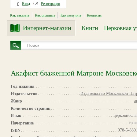
Вход
/
Регистрация
Как заказать
Как оплатить
Как получить
Контакты
Интернет-магазин
Книги
Церковная у
Акафист блаженной Матроне Московск
Год издания
Издательство Московской Па
Издательство
а
Жанр
Количество страниц
церковносла
Язык
гра
Начертание
978-5-880
ISBN