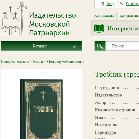
Вход
/
Регистр
Как заказать
Как оплатит
Интернет-м
Каталог
Интернет-магазин
>
Книги
>
▪ Богослужебные книги
Требник (сре
Год издания
Издательство
Жанр
Количество страниц
Язык
Начертание
Гарнитура