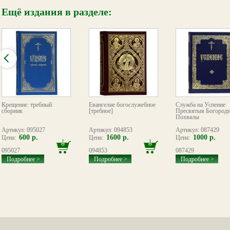
Ещё издания в разделе:
Крещение: требный
Евангелие богослужебное
Служба на Успение
сборник
[требное]
Пресвятыя Богород
Похвалы
Артикул: 095027
Артикул: 094853
Артикул: 087429
600 р.
1600 р.
1000 р.
Цена:
Цена:
Цена:
095027
094853
087429
Подробнее >
Подробнее >
Подробнее >