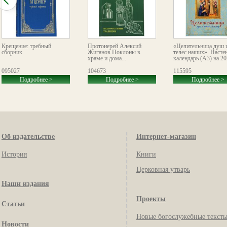
Крещение: требный
Протоиерей Алексий
«Целительница душ 
сборник
Жиганов Поклоны в
телес наших». Насте
храме и дома...
календарь (А3) на 20
095027
104673
115595
Подробнее >
Подробнее >
Подробнее >
Об издательстве
Интернет-магазин
История
Книги
Церковная утварь
Наши издания
Проекты
Статьи
Новые богослужебные текст
Новости