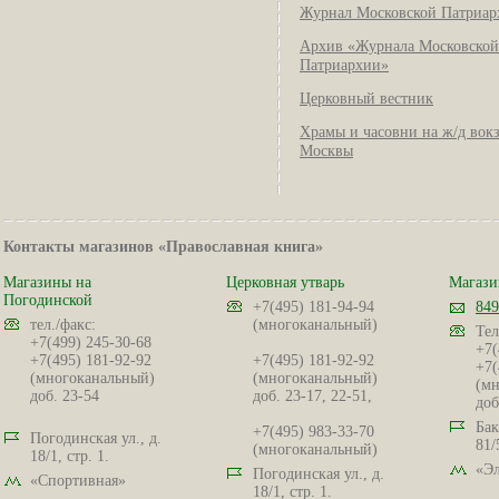
Журнал Московской Патриар
Архив «Журнала Московской
Патриархии»
Церковный вестник
Храмы и часовни на ж/д вок
Москвы
Контакты магазинов «Православная книга»
Магазины на
Церковная утварь
Магази
Погодинской
+7(495) 181-94-94
849
тел./факс:
(многоканальный)
Тел
+7(499) 245-30-68
+7(
+7(495) 181-92-92
+7(495) 181-92-92
+7(
(многоканальный)
(многоканальный)
(мн
доб. 23-54
доб. 23-17, 22-51,
доб
Бак
+7(495) 983-33-70
Погодинская ул., д.
81/
(многоканальный)
18/1, стр. 1.
«Эл
Погодинская ул., д.
«Спортивная»
18/1, стр. 1.