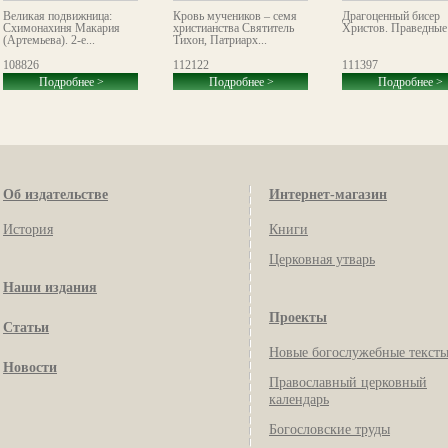
Великая подвижница:
Кровь мучеников – семя
Драгоценный бисер
Схимонахиня Макария
христианства Святитель
Христов. Праведные
(Артемьева). 2-е...
Тихон, Патриарх...
108826
112122
111397
Подробнее >
Подробнее >
Подробнее >
Об издательстве
Интернет-магазин
История
Книги
Церковная утварь
Наши издания
Проекты
Статьи
Новые богослужебные текст
Новости
Православный церковный
календарь
Богословские труды