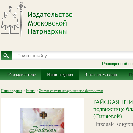
Расширенный по
Об издательстве
Наши издания
Интернет-магазин
Пр
Наши издания
>
Книги
>
Жития святых и подвижников благочестия
РАЙСКАЯ ПТИЧ
подвижнице бл
(Синяевой)
Николай Кокух