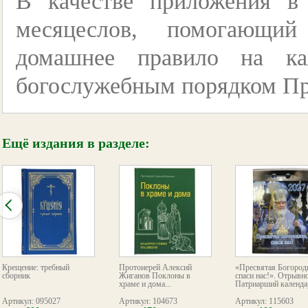
В качестве приложения в
месяцеслов, помогающи
домашнее правило на ка
богослужебным порядком Пр
Ещё издания в разделе:
Крещение: требный
Протоиерей Алексий
«Пресвятая Богород
сборник
Жиганов Поклоны в
спаси нас!». Отрывн
храме и дома...
Патриарший календар
Артикул: 095027
Артикул: 104673
Артикул: 115603