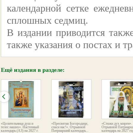
календарной сетке ежеднев
сплошных седмиц.
В издании приводится также
также указания о постах и тр
Ещё издания в разделе:
«Целительница душ и
«Пресвятая Богородице,
«Стяжи дух мирен».
телес наших». Настенный
спаси нас!». Отрывной
Отрывной Патриарш
календарь (А3) на 2027 г.
Патриарший календарь...
календарь на 2027 го