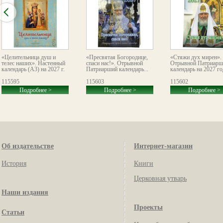
«Целительница душ и
«Пресвятая Богородице,
«Стяжи дух мирен».
телес наших». Настенный
спаси нас!». Отрывной
Отрывной Патриарш
календарь (А3) на 2027 г.
Патриарший календарь...
календарь на 2027 го
115595
115603
115602
Подробнее >
Подробнее >
Подробнее >
Об издательстве
Интернет-магазин
История
Книги
Церковная утварь
Наши издания
Проекты
Статьи