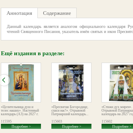
Аннотация
Содержание
Данный календарь является аналогом официального календаря Ру
чтений Священного Писания, указатель имён святых и икон Пресвят
Ещё издания в разделе:
«Целительница душ и
«Пресвятая Богородице,
«Стяжи дух мирен».
телес наших». Настенный
спаси нас!». Отрывной
Отрывной Патриарш
календарь (А3) на 2027 г.
Патриарший календарь...
календарь на 2027 го
115595
115603
115602
Подробнее >
Подробнее >
Подробнее >