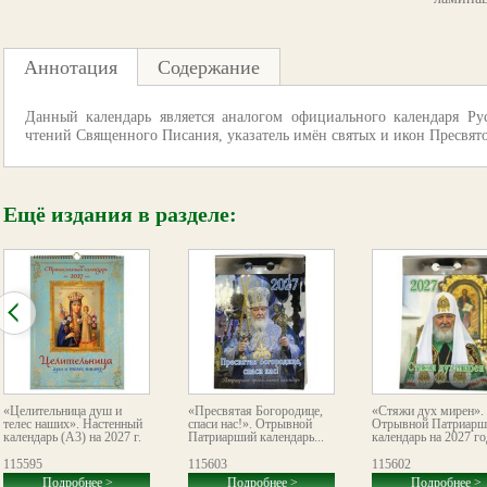
Аннотация
Содержание
Данный календарь является аналогом официального календаря Ру
чтений Священного Писания, указатель имён святых и икон Пресвят
Ещё издания в разделе:
«Целительница душ и
«Пресвятая Богородице,
«Стяжи дух мирен».
телес наших». Настенный
спаси нас!». Отрывной
Отрывной Патриарш
календарь (А3) на 2027 г.
Патриарший календарь...
календарь на 2027 го
115595
115603
115602
Подробнее >
Подробнее >
Подробнее >