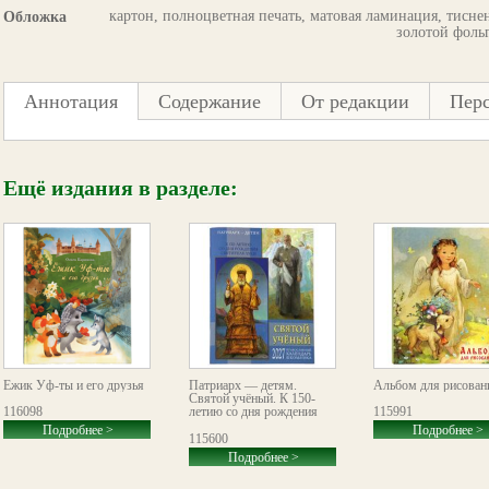
картон, полноцветная печать, матовая ламинация, тисне
Обложка
золотой фоль
Аннотация
Содержание
От редакции
Пер
Ещё издания в разделе:
Ёжик Уф-ты и его друзья
Патриарх — детям.
Альбом для рисован
Святой учёный. К 150-
116098
летию со дня рождения
115991
святителя Луки (Войно-
Подробнее >
Подробнее >
Ясенецкого)
115600
Православный календарь
Подробнее >
школьника на 2027 год