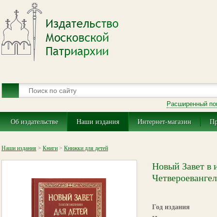
Расширенный по
Об издательстве
Наши издания
Интернет-магазин
Пр
Наши издания
>
Книги
>
Книжки для детей
Новый Завет в 
Четвероевангел
Год издания