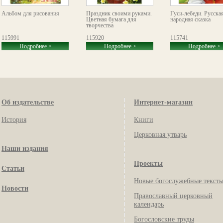
Альбом для рисования
Праздник своими руками.
Гуси-лебеди. Русска
Цветная бумага для
народная сказка
творчества
115991
115920
115741
Подробнее >
Подробнее >
Подробнее >
Об издательстве
Интернет-магазин
История
Книги
Церковная утварь
Наши издания
Проекты
Статьи
Новые богослужебные текст
Новости
Православный церковный
календарь
Богословские труды