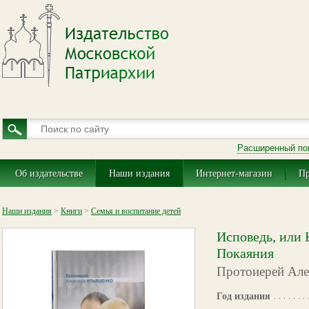
Расширенный по
Об издательстве
Наши издания
Интернет-магазин
Пр
Наши издания
>
Книги
>
Семья и воспитание детей
Исповедь, или 
Покаяния
Протоиерей Але
Год издания