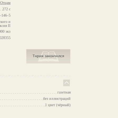
 Отцам
272 с
–146–5
кого и
ксия II
000 экз
028355
газетная
без иллюстраций
1 цвет (чёрный)