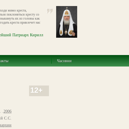
оходя мимо креста,
льзя поклоняться кресту со
выкинуть их из головы как
годать креста привлечет нас
ейший Патриарх Кирилл
такты
Часовни
12+
2006
й С.С.
иархии