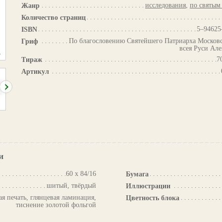
исследования
,
по святым
Жанр
Количество страниц
5–94625
ISBN
По благословению Святейшего Патриарха Московс
Гриф
всея Руси Але
7
Тираж
Артикул
и
60 х 84/16
Бумага
шитый, твёрдый
Иллюстрации
я печать, глянцевая ламинация,
Цветность блока
тиснение золотой фольгой