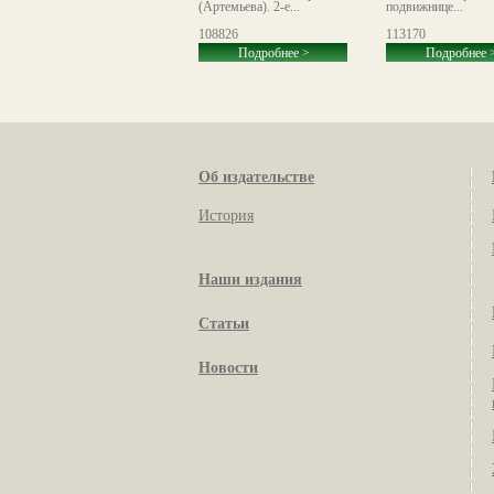
ная-Чичагова)
(Артемьева). 2-е...
подвижнице...
093884
108826
113170
Подробнее >
Подробнее >
Подробнее 
Об издательстве
История
Наши издания
Статьи
Новости