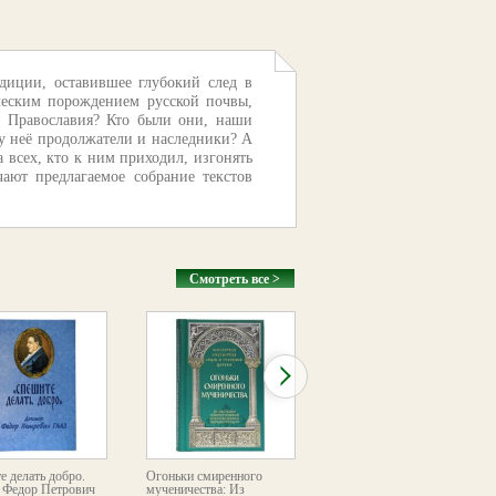
диции, оставившее глубокий след в
ческим порождением русской почвы,
ю Православия? Кто были они, наши
 у неё продолжатели и наследники? А
 всех, кто к ним приходил, изгонять
ают предлагаемое собрание текстов
Смотреть все >
е делать добро.
Огоньки смиренного
Сияние Русского Севера
 Федор Петрович
мученичества: Из