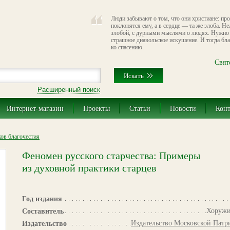
Люди забывают о том, что они христиане: пр
поклонятся ему, а в сердце — та же злоба. Не
злобой, с дурными мыслями о людях. Нужно 
страшное диавольское искушение. И тогда бла
ко спасению.
Свят
Расширенный поиск
Интернет-магазин
Проекты
Статьи
Новости
Кон
ов благочестия
Феномен русского старчества: Примеры
из духовной практики старцев
Год издания
Хоружи
Составитель
Издательство Московской Патр
Издательство