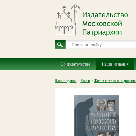
Об издательстве
Наши издания
Наши издания
>
Книги
>
Жития святых и подвижник