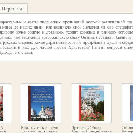
Персоны
характерных и ярких творческих проявлений русской религиозной тра
ственное до наших дней. Как возникло оно? Является ли оно специфи
т природу более общую и древнюю, уходит корнями в раннюю истори
ди них, чем заслужила всероссийскую славу Оптина пустынь и были ли
 русских старцев, какие дары позволяли им прозревать в души и сердца
 поселять в них дух чистой любви Христовой? На эти вопросы отвеч
ающая его статья.
А.
Кровь мучеников – семя
Драгоценный бисер
Спешит
нной
христианства Святитель
Христов. Праведные жены
Доктор