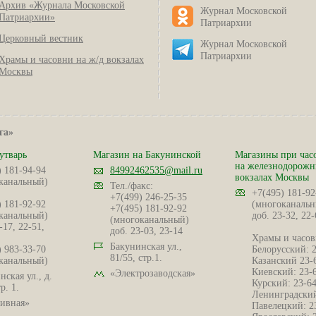
Архив «Журнала Московской
Журнал Московской
Патриархии»
Патриархии
Церковный вестник
Журнал Московской
Патриархии
Храмы и часовни на ж/д вокзалах
Москвы
га»
утварь
Магазин на Бакунинской
Магазины при час
на железнодорож
) 181-94-94
84992462535@mail.ru
вокзалах Москвы
канальный)
Тел./факс:
+7(495) 181-92
+7(499) 246-25-35
) 181-92-92
(многоканальн
+7(495) 181-92-92
канальный)
доб. 23-32, 22-
(многоканальный)
-17, 22-51,
доб. 23-03, 23-14
Храмы и часов
Бакунинская ул.,
) 983-33-70
Белорусский: 
81/55, стр.1.
канальный)
Казанский 23-
Киевский: 23-
«Электрозаводская»
ская ул., д.
Курский: 23-6
р. 1.
Ленинградский
ивная»
Павелецкий: 2