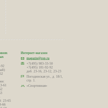
овнях
Интернет-магазин
ных
magazin@rop.ru
+7(495) 983-33-50
-92
+7(495) 181-92-92
ый)
доб. 23-16, 23-12, 23-23
62
Погодинская ул., д. 18/1,
стр. 1.
ни:
23-61
«Спортивная»
62
63
4
: 23-65
3-66