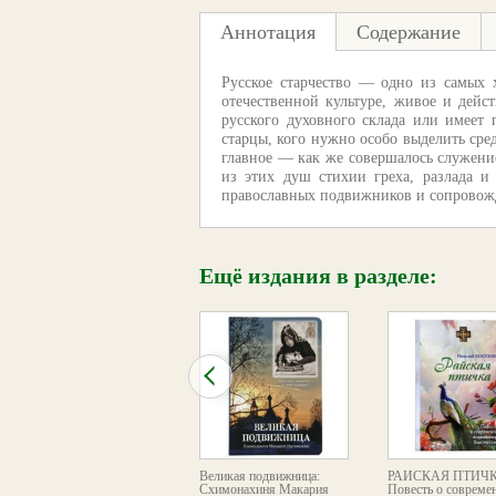
Аннотация
Содержание
Русское старчество — одно из самых 
отечественной культуре, живое и дей
русского духовного склада или имее
старцы, кого нужно особо выделить сре
главное — как же совершалось служение
из этих душ стихии греха, разлада и
православных подвижников и сопровожд
Ещё издания в разделе:
Особый путь:
Великая подвижница:
РАЙСКАЯ ПТИЧК
Игумения Серафима (Чёр
Схимонахиня Макария
Повесть о совреме