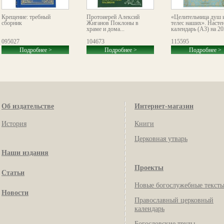
Крещение: требный
Протоиерей Алексий
«Целительница душ 
сборник
Жиганов Поклоны в
телес наших». Насте
храме и дома...
календарь (А3) на 20
095027
104673
115595
Подробнее >
Подробнее >
Подробнее >
Об издательстве
Интернет-магазин
История
Книги
Церковная утварь
Наши издания
Проекты
Статьи
Новые богослужебные текст
Новости
Православный церковный
календарь
Богословские труды