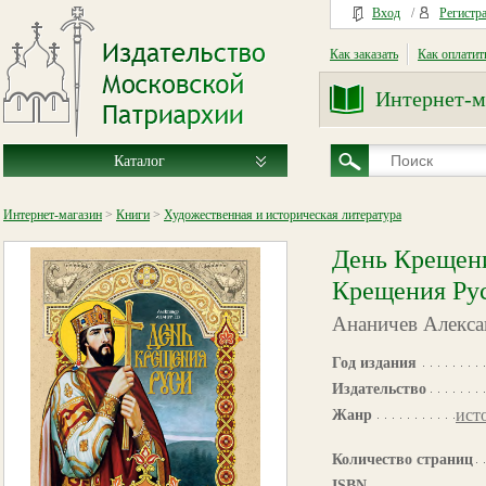
Вход
/
Регистр
Как заказать
Как оплатит
Интернет-м
Каталог
Интернет-магазин
>
Книги
>
Художественная и историческая литература
День Крещени
Крещения Ру
Ананичев Алекса
Год издания
Издательство
ист
Жанр
Количество страниц
ISBN