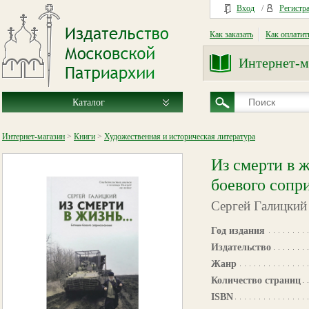
Вход
/
Регистр
Как заказать
Как оплатит
Интернет-м
Каталог
Интернет-магазин
>
Книги
>
Художественная и историческая литература
Из смерти в ж
боевого сопр
Сергей Галицкий
Год издания
Издательство
Жанр
Количество страниц
ISBN