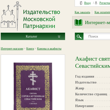
Вход
/
Регистр
Как заказать
Как оплатит
Интернет-м
Каталог
Интернет-магазин
>
Книги
>
Каноны и акафисты
Акафист свят
Севастийски
Год издания
Издательство
Жанр
Количество страниц
Язык
Начертание