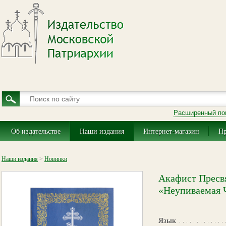
Расширенный по
Об издательстве
Наши издания
Интернет-магазин
Пр
Наши издания
>
Новинки
Акафист Пресвя
«Неупиваемая 
Язык