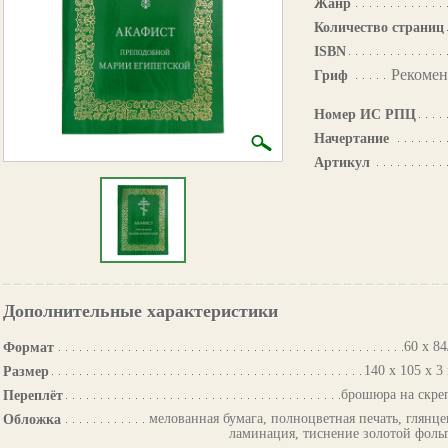
Жанр
Количество страниц
ISBN
Рекомен
Гриф
Номер ИС РПЦ
Начертание
Артикул
Дополнительные характеристики
60 х 84
Формат
140 х 105 х 3
Размер
брошюра на скре
Переплёт
мелованная бумага, полноцветная печать, глянце
Обложка
ламинация, тиснение золотой фоль