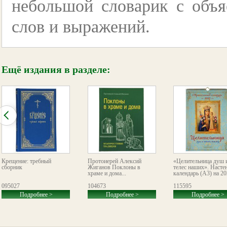
небольшой словарик с объ
слов и выражений.
Ещё издания в разделе:
Крещение: требный
Протоиерей Алексий
«Целительница душ 
сборник
Жиганов Поклоны в
телес наших». Насте
храме и дома...
календарь (А3) на 20
095027
104673
115595
Подробнее >
Подробнее >
Подробнее >