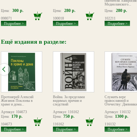
святителя Амвросия
Медиоланского...
300 р.
280 р.
280 р.
Цена:
Цена:
Цена:
098071
100018
102211
Подробнее >
Подробнее >
Подробнее >
Ещё издания в разделе:
Протоиерей Алексий
Война. За пределами
Служить вере
Жиганов Поклоны в
видимых причин и
православной и
храме и дома...
следствий
Отечеству: Дневники.
Артикул: 104673
Артикул: 116162
Артикул: 116132
170 р.
750 р.
1300 р.
Цена:
Цена:
Цена:
104673
116162
116132
Подробнее >
Подробнее >
Подробнее >