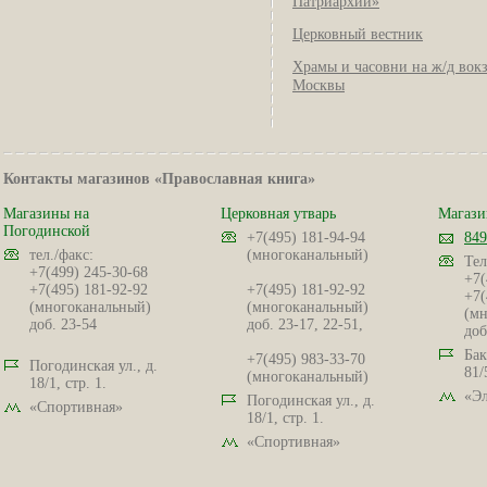
Патриархии»
Церковный вестник
Храмы и часовни на ж/д вок
Москвы
Контакты магазинов «Православная книга»
Магазины на
Церковная утварь
Магази
Погодинской
+7(495) 181-94-94
849
тел./факс:
(многоканальный)
Тел
+7(499) 245-30-68
+7(
+7(495) 181-92-92
+7(495) 181-92-92
+7(
(многоканальный)
(многоканальный)
(мн
доб. 23-54
доб. 23-17, 22-51,
доб
Бак
+7(495) 983-33-70
Погодинская ул., д.
81/
(многоканальный)
18/1, стр. 1.
«Эл
Погодинская ул., д.
«Спортивная»
18/1, стр. 1.
«Спортивная»