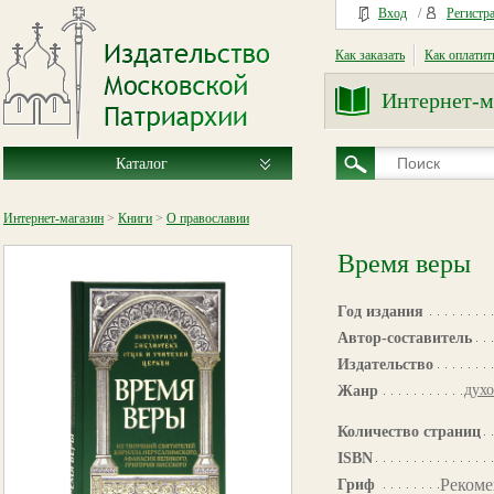
Вход
/
Регистр
Как заказать
Как оплатит
Интернет-м
Каталог
Интернет-магазин
>
Книги
>
О православии
Время веры
Год издания
Автор-составитель
Издательство
духо
Жанр
Количество страниц
ISBN
Рекоме
Гриф