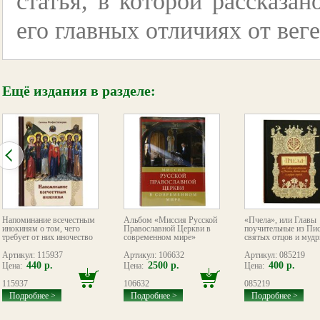
статья, в которой рассказан
его главных отличиях от вег
Ещё издания в разделе:
Напоминание всечестным
Альбом «Миссия Русской
«Пчела», или Главы
инокиням о том, чего
Православной Церкви в
поучительные из Пис
требует от них иночество
современном мире»
святых отцов и мудр
Артикул: 115937
Артикул: 106632
Артикул: 085219
440 р.
2500 р.
400 р.
Цена:
Цена:
Цена:
115937
106632
085219
Подробнее >
Подробнее >
Подробнее >