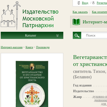
Вход
/
Регистр
Как заказать
Как оплатит
Интернет-м
Каталог
Интернет-магазин
>
Книги
>
Проповеди
Вегетарианст
от христианс
святитель Тихон,
(Белавин)
Год издания
Издательство
духовно-п
Жанр
дневник
для