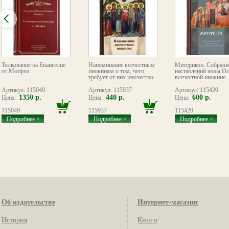
Толкование на Евангелие
Напоминание всечестным
Митерикон. Собрани
от Матфея
инокиням о том, чего
наставлений аввы И
требует от них иночество
всечестной инокине..
Артикул: 115049
Артикул: 115937
Артикул: 115420
1350 р.
440 р.
600 р.
Цена:
Цена:
Цена:
115049
115937
115420
Подробнее >
Подробнее >
Подробнее >
Об издательстве
Интернет-магазин
История
Книги