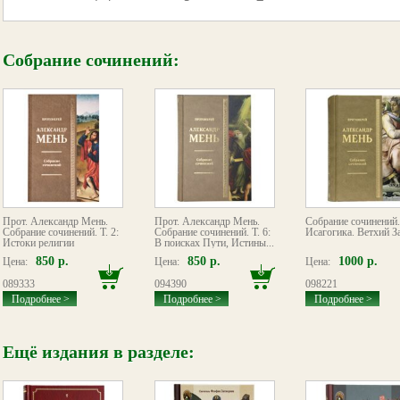
Собрание сочинений:
Прот. Александр Мень.
Прот. Александр Мень.
Собрание сочинений. 
Собрание сочинений. Т. 2:
Собрание сочинений. Т. 6:
Исагогика. Ветхий З
Истоки религии
В поисках Пути, Истины...
850 р.
850 р.
1000 р.
Цена:
Цена:
Цена:
089333
094390
098221
Подробнее >
Подробнее >
Подробнее >
Ещё издания в разделе: