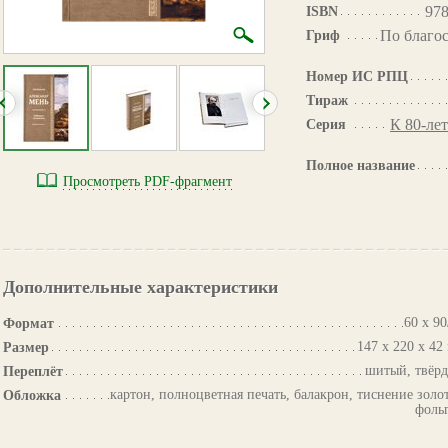
978
ISBN
По благо
Гриф
Номер ИС РПЦ
Тираж
К 80-лет
Серия
Полное название
Просмотреть PDF-фрагмент
Дополнительные характеристики
60 х 90
Формат
147 х 220 х 42
Размер
шитый, твёр
Переплёт
картон, полноцветная печать, балакрон, тиснение золо
Обложка
фоль