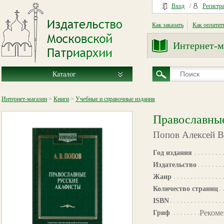
Вход
/
Регистр
Как заказать
Как оплатит
Интернет-м
Каталог
Интернет-магазин
>
Книги
>
Учебные и справочные издания
Православные
Попов Алексей В
Год издания
Издательство
Жанр
Количество страниц
ISBN
Рекоме
Гриф