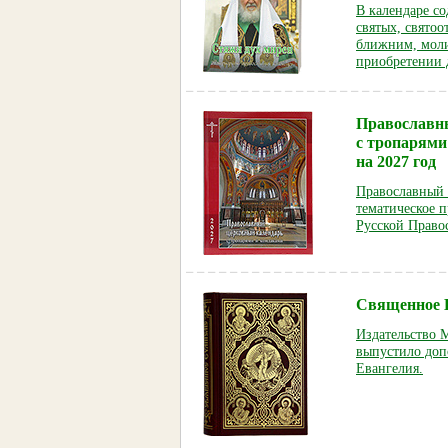
В календаре с
святых, святоо
ближним, моли
приобретении 
Православн
с тропарями
на 2027 год
Православный 
тематическое 
Русской Право
Священное Е
Издательство 
выпустило доп
Евангелия.