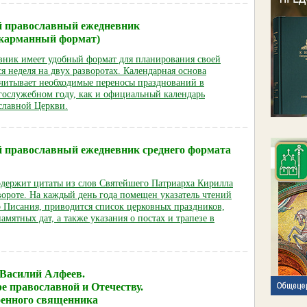
 православный ежедневник
 (карманный формат)
ник имеет удобный формат для планирования своей
я неделя на двух разворотах. Календарная основа
читывает необходимые переносы празднований в
гослужебном году, как и официальный календарь
славной Церкви.
 православный ежедневник среднего формата
держит цитаты из слов Святейшего Патриарха Кирилла
вороте. На каждый день года помещен указатель чтений
 Писания, приводится список церковных праздников,
мятных дат, а также указания о постах и трапезе в
Василий Алфеев.
е православной и Отечеству.
оенного священника