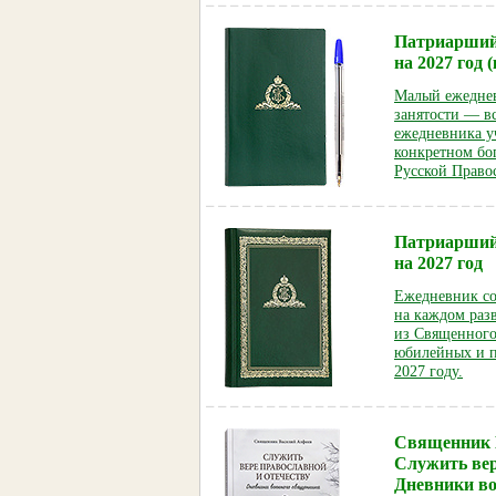
Патриарший
на 2027 год
Малый ежеднев
занятости — вс
ежедневника у
конкретном бо
Русской Право
Патриарший
на 2027 год
Ежедневник со
на каждом раз
из Священного
юбилейных и па
2027 году.
Священник 
Служить вер
Дневники в