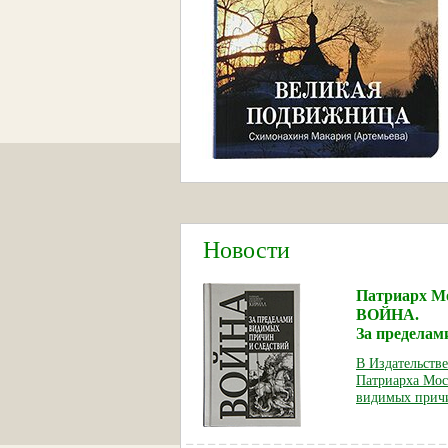
Новости
Патриарх Мо
ВОЙНА.
За пределам
В Издательств
Патриарха Мос
видимых причи