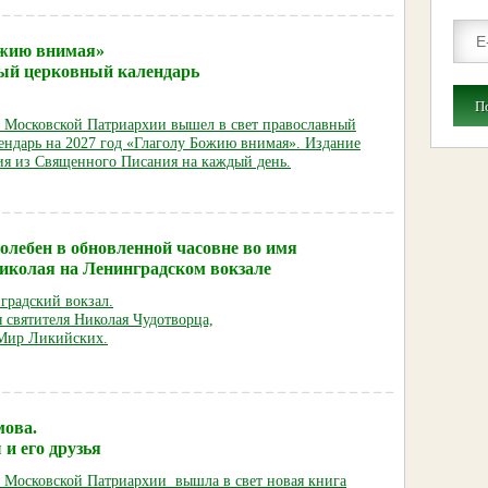
ожию внимая»
ый церковный календарь
П
е Московской Патриархии вышел в свет православный
ендарь на 2027 год «Глаголу Божию внимая». Издание
ия из Священного Писания на каждый день.
олебен в обновленной часовне во имя
иколая на Ленинградском вокзале
градский вокзал.
 святи
теля Николая Чудотворца,
Мир Ликийских.
мова.
и его друзья
е Московской Патриархии вышла в свет новая книга