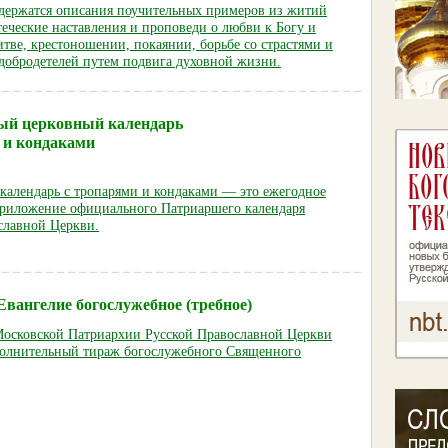
одержатся описания поучительных примеров из житий
теческие наставления и проповеди о любви к Богу и
тве, крестоношении, покаянии, борьбе со страстями и
добродетелей путем подвига духовной жизни.
ый церковный календарь
 и кондаками
календарь с тропарями и кондаками — это ежегодное
приложение официального Патриаршего календаря
славной Церкви.
вангелие богослужебное (требное)
Московской Патриархии Русской Православной Церкви
олнительный тираж богослужебного Священного