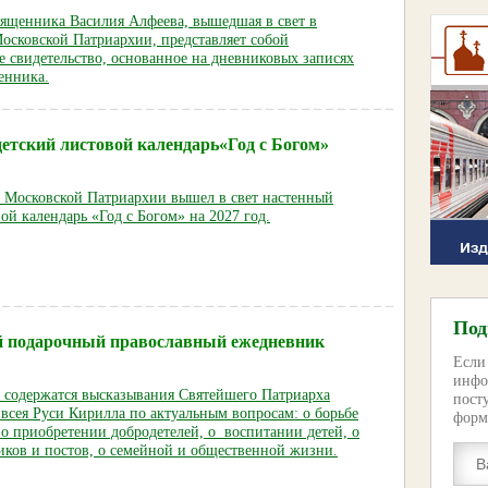
вященника Василия Алфеева, вышедшая в свет в
Московской Патриархии, представляет собой
е свидетельство, основанное на дневниковых записях
енника.
етский листовой календарь«Год с Богом»
е Московской Патриархии вышел в свет настенный
ой календарь «Год с Богом» на 2027 год.
Под
 подарочный православный ежедневник
Если
инфо
 содержатся высказывания Святейшего Патриарха
пост
 всея Руси Кирилла по актуальным вопросам: о борьбе
форм
 о приобретении добродетелей, о воспитании детей, о
иков и постов, о семейной и общественной жизни.