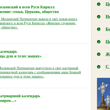
Ц
сковский и всея Руси Кирилл.
жение: семья, Церковь, общество
Н
е Московской Патриархии вышла в свет новая книга
ковского и всея Руси Кирилла «Женское служение:
, общество».
Б
Ц
календарь
Ж
ца душ и телес наших»
С 
Московской Патриархии выпустило в свет настенный
перекидной календарь с изображениями икон Божией
ельница душ и телес наших».
атриарший календарь
 мирен…»