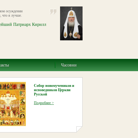
ном осуждении
, что я лучше.
ейший Патриарх Кирилл
такты
Часовни
Собор новомучеников и
исповедников Церкви
Русской
Подробнее >