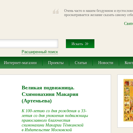
Очень часто в нашем бездумном и пустослов
просматривается желание сказать самому себе
Свят
Расширенный поиск
Интернет-магазин
Проекты
Статьи
Новости
Кон
Великая подвижница.
Схимонахиня Макария
(Артемьева)
К 100-летию со дня рождения и 33-
летия со дня упокоения подвижницы
православного благочестия
схимонахини Макарии Тёмкинской
в Издательстве Московской