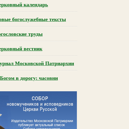
ерковный календарь
овые богослужебные тексты
огословские труды
ерковный вестник
урнал Московской Патриархии
Богом в дорогу: часовни