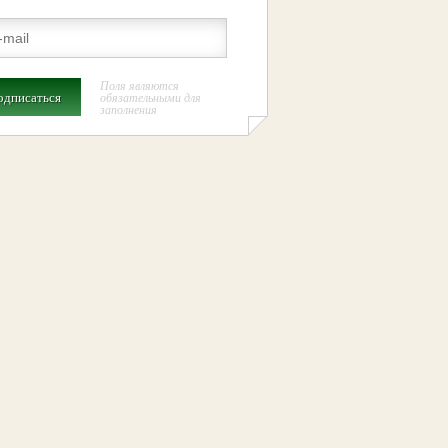
Поля являются
одписаться
обязательными для
заполнения