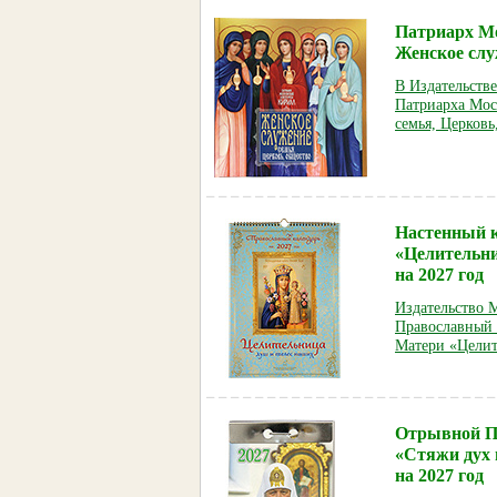
Патриарх Мо
Женское слу
В Издательств
Патриарха Мос
семья, Церковь
Настенный 
«Целительни
на 2027 год
Издательство 
Православный 
Матери «Целит
Отрывной П
«Стяжи дух
на 2027 год