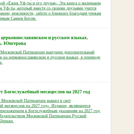
ой «Ёжик Уф-ты и его друзья». Эта книга о маленьком
и Уф-ты, который вместе со своими друзьями учится
данию, вежливости, заботе о ближних благодаря урокам
аемым Самим Богом.
 церковнославянском и русском языках.
А. Юнгерова
 Московской Патриархии выпущен дополнительный
 на церковнославянском и русском языках, в переводе
а.
т Богослужебный месяцеслов на 2027 год
е Московской Патриархии вышел в свет
й месяцеслов на 2027 год». Издание, являющееся
приложением к Богослужебным указаниям на 2027 год,
здательством Московской Патриархии Русской
Церкви.