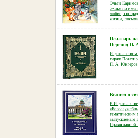
Ольги Каримов
ёжике по имен
любви, состра
жизни, посыл
Псалтирь на
Перевод П. 
Издательством
тираж Псалтири
П. А. Юнгеров
Вышел в све
В Издательств
«Богослужебны
тематическим 
выпускаемым И
Православной 