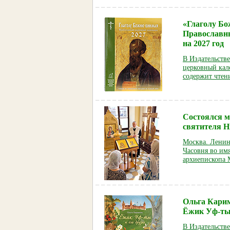
«Глаголу Б
Православн
на 2027 год
В Издательств
церковный кал
содержит чтен
Состоялся м
святителя Н
Москва. Ленин
Часовня во имя
архиепископа 
Ольга Кари
Ёжик Уф-ты 
В Издательств