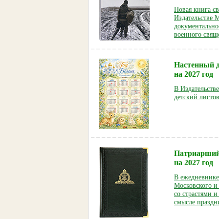
Новая книга с
Издательстве 
документально
военного свящ
Настенный д
на 2027 год
В Издательств
детский листов
Патриарший
на 2027 год
В ежедневнике
Московского и
со страстями и
смысле праздн