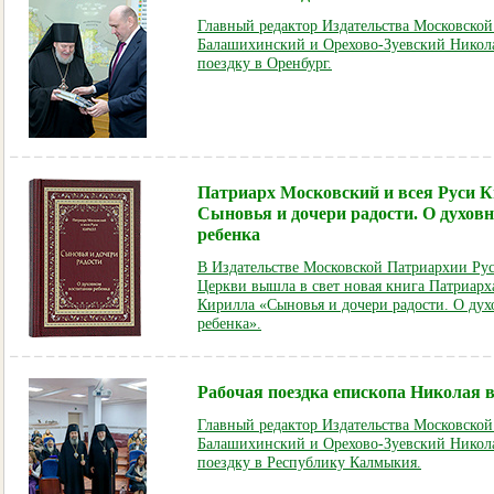
Главный редактор Издательства Московско
Балашихинский и Орехово-Зуевский Никол
поездку в Оренбург.
Патриарх Московский и всея Руси К
Сыновья и дочери радости. О духов
ребенка
В Издательстве Московской Патриархии Ру
Церкви вышла в свет новая книга Патриарх
Кирилла «Сыновья и дочери радости. О ду
ребенка».
Рабочая поездка епископа Николая
Главный редактор Издательства Московско
Балашихинский и Орехово-Зуевский Никол
поездку в Республику Калмыкия.