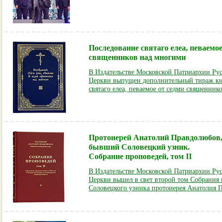
Последование святаго елеа, певаемое
священников над многими
В Издательстве Московской Патриархии Ру
Церкви выпущен дополнительный тираж кн
святаго елеа, певаемое от седми священник
Протоиерей Анатолий Правдолюбов
бывший Соловецкий узник.
Собрание проповедей,
том II
В Издательстве Московской Патриархии Ру
Церкви вышел в свет второй том Собрания
Соловецкого узника протоиерея Анатолия 