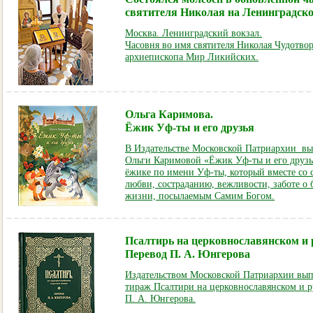
святителя Николая на Ленинградско
Москва. Ленинградский вокзал.
Часовня во имя святи
теля Николая Чудотвор
архиепископа Мир Ликийских.
Ольга Каримова.
Ёжик Уф-ты и его друзья
В Издательстве Московской Патриархии выш
Ольги Каримовой «Ёжик Уф-ты и его друзья
ёжике по имени Уф-ты, который вместе со 
любви, состраданию, вежливости, заботе о
жизни, посылаемым Самим Богом.
Псалтирь на церковнославянском и 
Перевод П. А. Юнгерова
Издательством Московской Патриархии вы
тираж Псалтири на церковнославянском и р
П. А. Юнгерова.