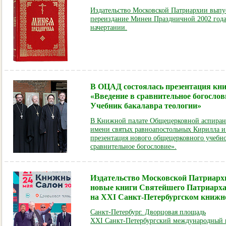
Издательство Московской Патриархии выпу
переиздание Минеи Праздничной 2002 года
начертании.
В ОЦАД состоялась презентация кн
«Введение в сравнительное богослов
Учебник бакалавра теологии»
В Книжной палате Общецерковной аспиран
имени святых равноапостольных Кирилла и
презентация нового общецерковного учебно
сравнительное богословие».
Издательство Московской Патриарх
новые книги Святейшего Патриарх
на XXI Санкт-Петербургском книжн
Санкт-Петербург. Дворцовая площадь
XXI Санкт-Петербургский международный 