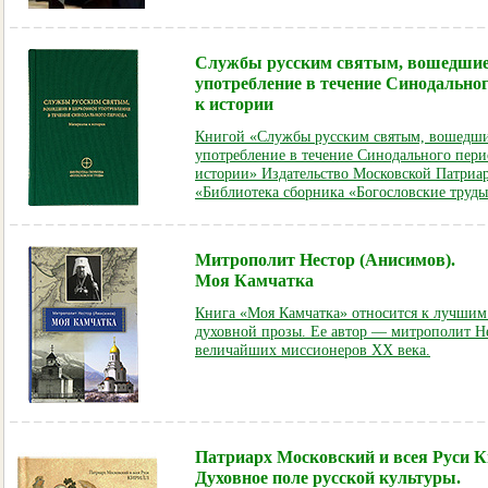
Службы русским святым, вошедшие
употребление в течение Синодально
к истории
Книгой «Службы русским святым, вошедши
употребление в течение Синодального пери
истории» Издательство Московской Патриа
«Библиотека сборника «Богословские труд
Митрополит Нестор (Анисимов).
Моя Камчатка
Книга «Моя Камчатка» относится к лучшим
духовной прозы. Ее автор — митрополит Н
величайших миссионеров XX века
.
Патриарх Московский и всея Руси К
Духовное поле русской культуры.