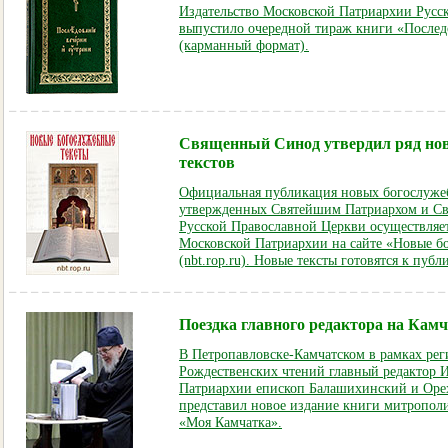
Издательство Московской Патриархии Русс
выпустило очередной тираж книги «Послед
(карманный формат).
Священный Синод утвердил ряд но
текстов
Официальная публикация новых богослужеб
утвержденных Святейшим Патриархом и 
Русской Православной Церкви осуществляе
Московской Патриархии на сайте «Новые б
(nbt.rop.ru). Новые тексты готовятся к публ
Поездка главного редактора на Кам
В Петропавловске-Камчатском в рамках рег
Рождественских чтений главный редактор И
Патриархии епископ Балашихинский и Оре
представил новое издание книги митропол
«Моя Камчатка»
.