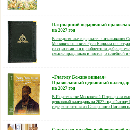
Патриарший подарочный православ
на 2027 год
В ежедневнике содержатся высказывания С
Московского и всея Руси Кирилла по актуа
со страстями и о приобретении добродетеле
смысле праздников и постов, о семейной и
«Глаголу Божию внимая»
Православный церковный календар
на 2027 год
В Издательстве Московской Патриархии вы
церковный календарь на 2027 год «Глаголу
содержит чтения из Священного Писания н
Состоялся молебен в обновленной ч