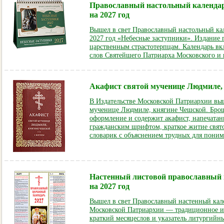
Православный настольный календар
на 2027 год
Вышел в свет Православный настольный ка
2027 год «Небесные заступники». Издание
царственным страстотерпцам. Календарь вкл
слов Святейшего Патриарха Московского и 
Акафист святой мученице Людмиле,
В Издательстве Московской Патриархии выш
мученице Людмиле, княгине Чешской. Бро
оформление и содержит акафист, напечата
гражданским шрифтом, краткое житие свя
словарик с объяснением трудных для поним
Настенный листовой православный
на 2027 год
Вышел в свет Православный настенный кале
Московской Патриархии — традиционное и
краткий месяцеслов и указатель литургийны