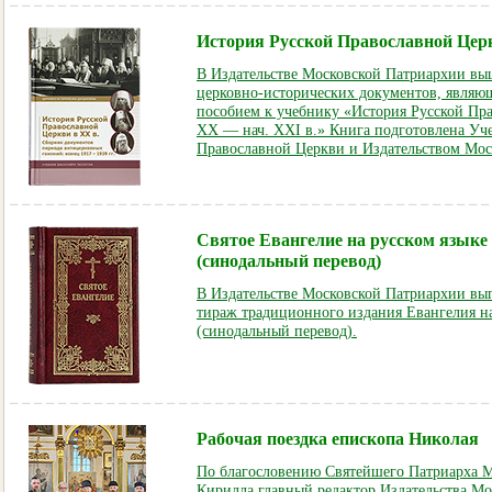
История Русской Православной Цер
В Издательстве Московской Патриархии вы
церковно-исторических документов, явля
пособием к учебнику «История Русской Пра
XX — нач. XXI в.» Книга подготовлена Уч
Православной Церкви и Издательством Мос
Святое Евангелие на русском языке
(cинодальный перевод)
В Издательстве Московской Патриархии в
тираж традиционного издания Евангелия на
(cинодальный перевод).
Рабочая поездка епископа Николая
По благословению Святейшего Патриарха М
Кирилла главный редактор Издательства М