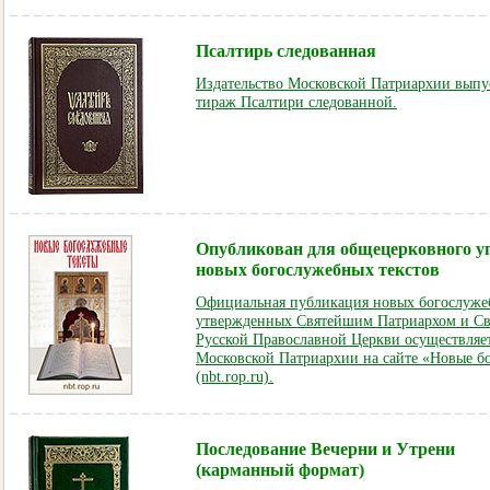
Псалтирь следованная
Издательство Московской Патриархии вып
тираж Псалтири следованной.
Опубликован для общецерковного у
новых богослужебных текстов
Официальная публикация новых богослужеб
утвержденных Святейшим Патриархом и 
Русской Православной Церкви осуществляе
Московской Патриархии на сайте «Новые б
(nbt.rop.ru).
Последование Вечерни и Утрени
(карманный формат)