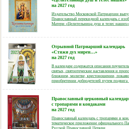
на 2027 год
Издательство Московской Патриархии выпу
Православный перекидной календарь с из
Матери «Целительница душ и телес наших»
Отрывной Патриарший календарь
«Стяжи дух мирен…»
на 2027 год
В календаре содержатся описания поучите
святых, святоотеческие наставления и проп
ближним, молитве, крестоношении, покаяни
приобретении добродетелей путем подвига
Православный церковный календар
с тропарями и кондаками
на 2027 год
Православный календарь с тропарями и ко
тематическое приложение официального Па
Русской Православной Церкви.