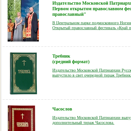
Издательство Московской Патриархи
Первом открытом православном фе
православный"
В Центральном парке подмосковного Ноги
Открытый православный фестиваль «Край 
Требник
(средний формат)
Издательство Московской Патриархии Русс
выпустило в свет очередной тираж Требник
Часослов
Издательство Московской Патриархии выпус
дополнительный тираж Часослова.