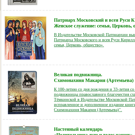
Патриарх Московский и всея Руси К
Женское служение: семья, Церковь, 
В Издательстве Московской Патриархии выш
Патриарха Московского и всея Руси Кирилл
семья, Церковь, общество».
Великая подвижница.
Схимонахиня Макария (Артемьева)
К 100-летию со дня рождения и 33-летия со
подвижницы православного благочестия с
Тёмкинской в Издательстве Московской Па
исправленное и дополненное издание книг
Схимонахиня Макария (Артемьева)".
Настенный календарь
«Целительница душ и телес наших»