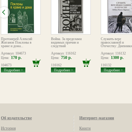
Протоиерей Алексий
Война. За пределами
Служить вере
Жиганов Поклоны в
видимых причин и
православной и
храме и дома...
следствий
Отечеству: Дневники.
Артикул: 104673
Артикул: 116162
Артикул: 116132
170 р.
750 р.
1300 р.
Цена:
Цена:
Цена:
104673
116162
116132
Подробнее >
Подробнее >
Подробнее >
Об издательстве
Интернет-магазин
История
Книги