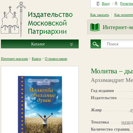
Вход
/
Регистр
Как заказать
Как оплатит
Интернет-м
Каталог
Интернет-магазин
>
Книги
>
О православии
Молитва – д
Архимандрит Ме
Год издания
Издательство
д
Жанр
назид
Тематика
Количество страниц